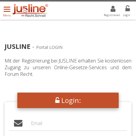
Menü
DROPDOWN: GEWÄHLTER WERT IST ALLE
ALLE
öffnen/schließen
Registrieren
Login
Menü
JUSLINE
-
Portal LOGIN
Mit der Registrierung bei JUSLINE erhalten Sie kostenlosen
Zugang zu unseren Online-Gesetze-Services und dem
Forum Recht.
Login: