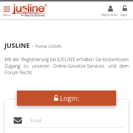
Menü
DROPDOWN: GEWÄHLTER WERT IST ALLE
ALLE
öffnen/schließen
Registrieren
Login
Menü
JUSLINE
-
Portal LOGIN
Mit der Registrierung bei JUSLINE erhalten Sie kostenlosen
Zugang zu unseren Online-Gesetze-Services und dem
Forum Recht.
Login: