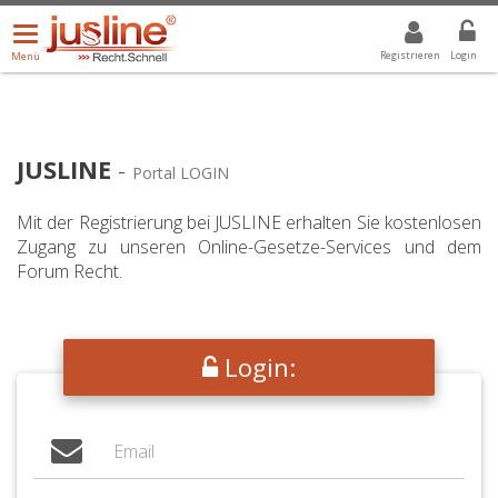
Menü
DROPDOWN: GEWÄHLTER WERT IST ALLE
ALLE
öffnen/schließen
Registrieren
Login
Menü
JUSLINE
-
Portal LOGIN
Mit der Registrierung bei JUSLINE erhalten Sie kostenlosen
Zugang zu unseren Online-Gesetze-Services und dem
Forum Recht.
Login: