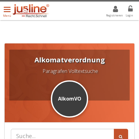
Menü
DROPDOWN: GEWÄHLTER WERT IST ALLE
ALLE
öffnen/schließen
Registrieren
Login
Menü
Alkomatverordnung
Paragrafen Volltextsuche
AlkomVO