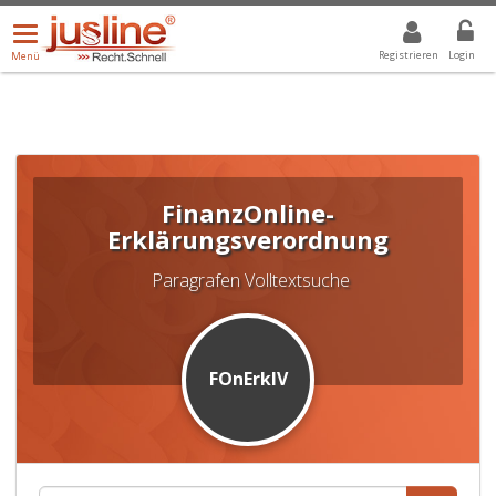
Menü
DROPDOWN: GEWÄHLTER WERT IST ALLE
ALLE
öffnen/schließen
Registrieren
Login
Menü
FinanzOnline-
Erklärungsverordnung
Paragrafen Volltextsuche
FOnErklV