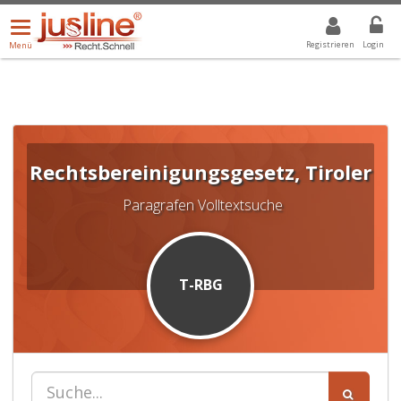
Menü
DROPDOWN: GEWÄHLTER WERT IST ALLE
ALLE
öffnen/schließen
Registrieren
Login
Menü
Rechtsbereinigungsgesetz, Tiroler
Paragrafen Volltextsuche
T-RBG