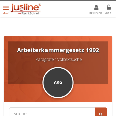
Menü
DROPDOWN: GEWÄHLTER WERT IST ALLE
ALLE
öffnen/schließen
Registrieren
Login
Menü
Arbeiterkammergesetz 1992
Paragrafen Volltextsuche
AKG