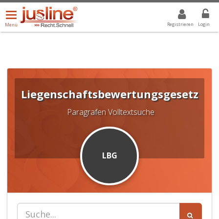
Menü
DROPDOWN: GEWÄHLTER WERT IST ALLE
ALLE
öffnen/schließen
Registrieren
Login
Menü
Liegenschaftsbewertungsgesetz
Paragrafen Volltextsuche
LBG