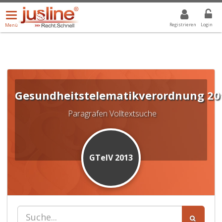
Menü
DROPDOWN: GEWÄHLTER WERT IST ALLE
ALLE
öffnen/schließen
Registrieren
Login
Menü
Gesundheitstelematikverordnung 20
Paragrafen Volltextsuche
GTelV 2013