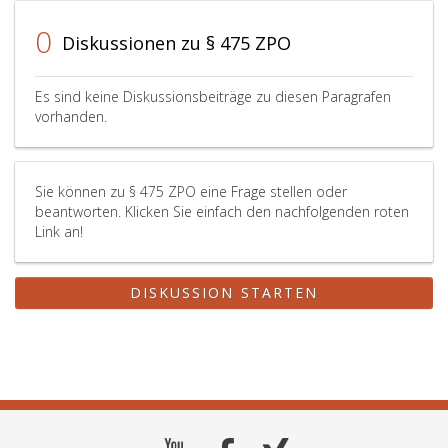
das
0
Fehlen
Diskussionen zu § 475 ZPO
der
inländischen
Es sind keine Diskussionsbeiträge zu diesen Paragrafen
Gerichtsbarkei
vorhanden.
oder
der
sachlichen
oder
Sie können zu § 475 ZPO eine Frage stellen oder
örtlichen
beantworten. Klicken Sie einfach den nachfolgenden roten
Zuständigkeit,
Link an!
über
die
Streitanhängigk
DISKUSSION STARTEN
die
Rechtskraft
oder
die
Unzulässigkeit
des
Rechtsweges