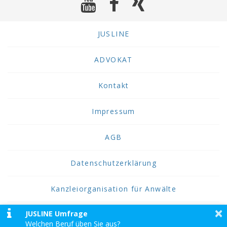
und
vor
Abschluß
JUSLINE
der
Verhandlung
zur
ADVOKAT
Hauptsache
erging.
Kontakt
Impressum
AGB
Datenschutzerklärung
Kanzleiorganisation für Anwälte
×
JUSLINE Umfrage
2026 JUSLINE
Welchen Beruf üben Sie aus?
JUSLINE® ist eine Marke der ADVOKAT