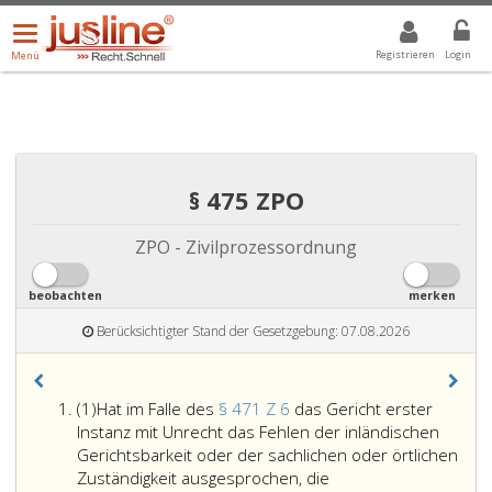
Menü
DROPDOWN: GEWÄHLTER WERT IST ALLE
ALLE
öffnen/schließen
Registrieren
Login
Menü
§ 475 ZPO
ZPO - Zivilprozessordnung
beobachten
merken
Berücksichtigter Stand der Gesetzgebung: 07.08.2026
Absatz
(1)
Hat im Falle des
§ 471 Z 6
das Gericht erster
eins
Instanz mit Unrecht das Fehlen der inländischen
Gerichtsbarkeit oder der sachlichen oder örtlichen
Zuständigkeit ausgesprochen, die