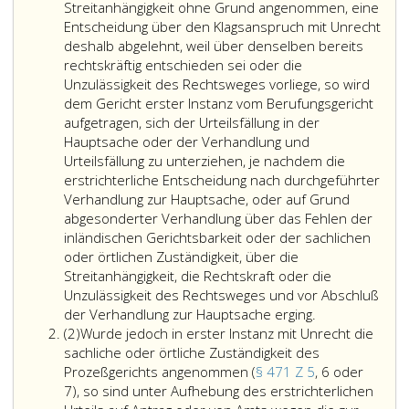
Streitanhängigkeit ohne Grund angenommen, eine
Entscheidung über den Klagsanspruch mit Unrecht
deshalb abgelehnt, weil über denselben bereits
rechtskräftig entschieden sei oder die
Unzulässigkeit des Rechtsweges vorliege, so wird
dem Gericht erster Instanz vom Berufungsgericht
aufgetragen, sich der Urteilsfällung in der
Hauptsache oder der Verhandlung und
Urteilsfällung zu unterziehen, je nachdem die
erstrichterliche Entscheidung nach durchgeführter
Verhandlung zur Hauptsache, oder auf Grund
abgesonderter Verhandlung über das Fehlen der
inländischen Gerichtsbarkeit oder der sachlichen
oder örtlichen Zuständigkeit, über die
Streitanhängigkeit, die Rechtskraft oder die
Unzulässigkeit des Rechtsweges und vor Abschluß
Hat
der Verhandlung zur Hauptsache erging.
Absatz
im
(2)
Wurde jedoch in erster Instanz mit Unrecht die
2
Falle
sachliche oder örtliche Zuständigkeit des
des
Prozeßgerichts angenommen (
§ 471 Z 5
, 6 oder
Paragraph
7), so sind unter Aufhebung des erstrichterlichen