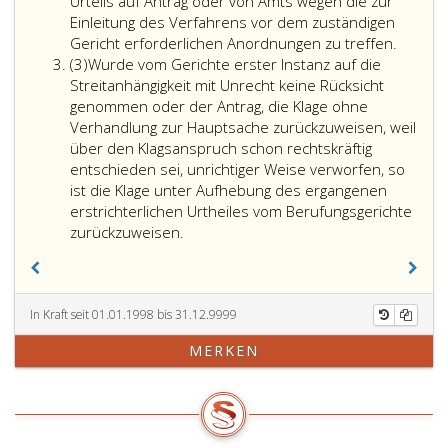
471,
Urteils auf Antrag oder von Amts wegen die zur
Ziffer
Einleitung des Verfahrens vor dem zuständigen
6,
Wurde
Gericht erforderlichen Anordnungen zu treffen.
Absatz
das
jedoch
(3)
Wurde vom Gerichte erster Instanz auf die
3
Gericht
in
Streitanhängigkeit mit Unrecht keine Rücksicht
erster
erster
genommen oder der Antrag, die Klage ohne
Instanz
Instanz
Verhandlung zur Hauptsache zurückzuweisen, weil
mit
mit
über den Klagsanspruch schon rechtskräftig
Unrecht
Unrech
entschieden sei, unrichtiger Weise verworfen, so
das
die
ist die Klage unter Aufhebung des ergangenen
Fehlen
sachlic
erstrichterlichen Urtheiles vom Berufungsgerichte
der
oder
zurückzuweisen.
inländischen
örtliche
Gerichtsbarkei
Zuständ
oder
des
der
Prozeßg
In Kraft seit 01.01.1998 bis 31.12.9999
sachlichen
angen
MERKEN
oder
(Paragr
örtlichen
471,
Zuständigkeit
Ziffer
ausgesprochen
5,,
die
6