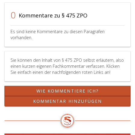
Streitanhängigk
oder
ohne
7),
0
Kommentare zu § 475 ZPO
Grund
so
angenommen,
sind
eine
unter
Es sind keine Kommentare zu diesen Paragrafen
Entscheidung
Aufheb
vorhanden.
über
des
den
erstric
Klagsanspruch
Urteils
Sie können den Inhalt von § 475 ZPO selbst erläutern, also
mit
auf
einen kurzen eigenen Fachkommentar verfassen. Klicken
Unrecht
Antrag
Sie einfach einen der nachfolgenden roten Links an!
deshalb
oder
abgelehnt,
von
weil
Amts
WIE KOMMENTIERE ICH?
über
wegen
denselben
die
KOMMENTAR HINZUFÜGEN
bereits
zur
rechtskräftig
Einleitu
entschieden
des
sei
Verfah
oder
vor