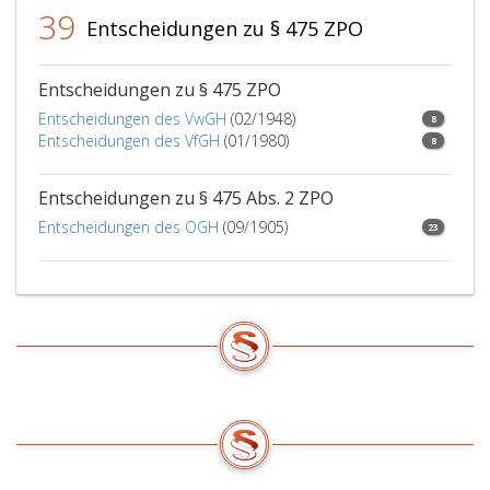
der
39
Verhandlung
Entscheidungen zu § 475 ZPO
und
Urteilsfällung
Entscheidungen zu § 475 ZPO
zu
unterziehen,
Entscheidungen des VwGH
(02/1948)
8
je
Entscheidungen des VfGH
(01/1980)
8
nachdem
die
Entscheidungen zu § 475 Abs. 2 ZPO
erstrichterlich
Entscheidungen des OGH
(09/1905)
Entscheidung
23
nach
durchgeführte
Verhandlung
zur
Hauptsache,
oder
auf
Grund
abgesonderter
Verhandlung
über