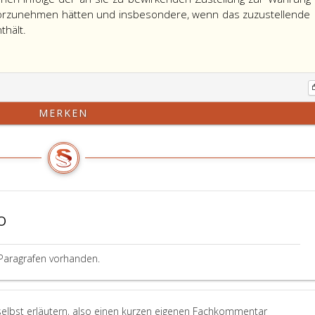
vorzunehmen hätten und insbesondere, wenn das zuzustellende
Für
thält.
Personen,
an
welche
die
Zustellung
MERKEN
wegen
Unbekanntheit
des
Aufenthaltes
nur
durch
öffentliche
O
Bekanntmachung
geschehen
Paragrafen vorhanden.
könnte,
hat
das
Gericht
selbst erläutern, also einen kurzen eigenen Fachkommentar