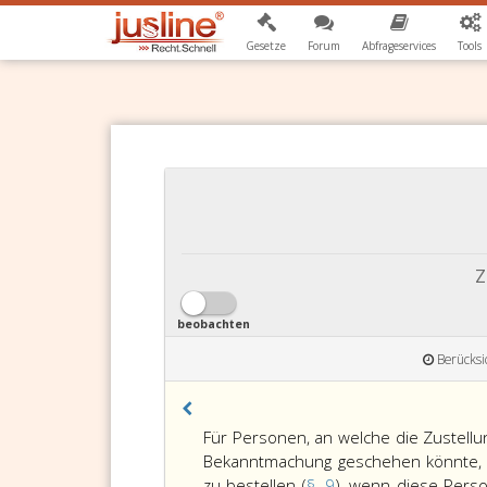
Gesetze
Forum
Abfrageservices
Tools
Z
beobachten
Berücksi
Für Personen, an welche die Zustellu
Bekanntmachung geschehen könnte, h
zu bestellen (
§. 9
), wenn diese Perso