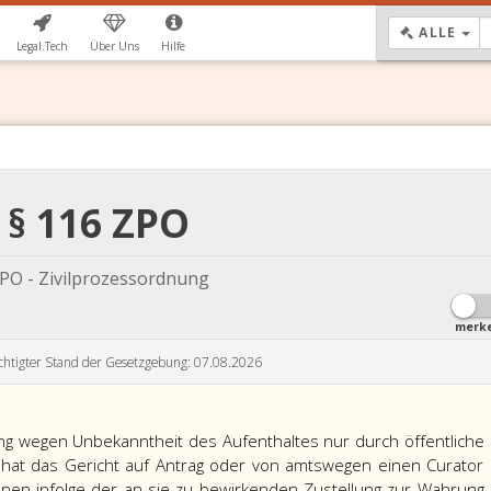
DR
ALLE
Legal.Tech
Über Uns
Hilfe
§ 116 ZPO
PO - Zivilprozessordnung
merk
chtigter Stand der Gesetzgebung: 07.08.2026
ng wegen Unbekanntheit des Aufenthaltes nur durch öffentliche
at das Gericht auf Antrag oder von amtswegen einen Curator
nen infolge der an sie zu bewirkenden Zustellung zur Wahrung