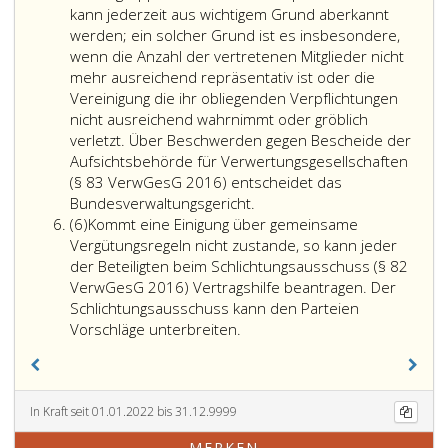
gilt
steht
kann jederzeit aus wichtigem Grund aberkannt
sie
der
werden; ein solcher Grund ist es insbesondere,
für
Vereinbarung
wenn die Anzahl der vertretenen Mitglieder nicht
diese
von
mehr ausreichend repräsentativ ist oder die
Berufsgruppe
pauschalen
Vereinigung die ihr obliegenden Verpflichtungen
als
Vergütungen
nicht ausreichend wahrnimmt oder gröblich
angemessen.
nicht
verletzt. Über Beschwerden gegen Bescheide der
Dies
entgegen,
Aufsichtsbehörde für Verwertungsgesellschaften
gilt
soweit
(§ 83 VerwGesG 2016) entscheidet das
auch
dabei
Die
Bundesverwaltungsgericht.
Absatz
für
der
Aufsichtsbehörde
(6)
Kommt eine Einigung über gemeinsame
6
die
wirtschaftliche
für
Vergütungsregeln nicht zustande, so kann jeder
Vergütung
Wert
Verwertungsgesellschaften
der Beteiligten beim Schlichtungsausschuss (§ 82
aufgrund
der
(Paragraph
VerwGesG 2016) Vertragshilfe beantragen. Der
einer
betroffenen
83,
Schlichtungsausschuss kann den Parteien
Vergütungsregel,
Kommt
Rechte,
VerwGesG 2016)
Vorschläge unterbreiten.
auf
eine
der
hat
die
Einigung
Beitrag
die
sich
über
des
Repräsentativität
repräsentative
gemeinsame
Urhebers
gemäß
In Kraft seit 01.01.2022 bis 31.12.9999
Vereinigungen
Vergütungsregeln
zu
Absatz
MERKEN