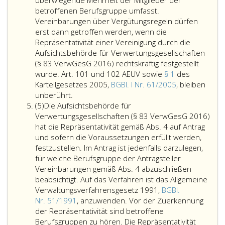
überwiegende Mehrheit der Mitglieder der
ihm
betroffenen Berufsgruppe umfasst.
vorbehaltenen
Vereinbarungen über Vergütungsregeln dürfen
Verwertungsarten
erst dann getroffen werden, wenn die
zu
Repräsentativität einer Vereinigung durch die
benutzen,
Aufsichtsbehörde für Verwertungsgesellschaften
oder
(§ 83 VerwGesG 2016) rechtskräftig festgestellt
der
wurde. Art. 101 und 102 AEUV sowie
§ 1
des
eine
Kartellgesetzes 2005,
BGBl. I Nr. 61/2005
, bleiben
Entspricht
solche
unberührt.
Absatz
die
Nutzung
(5)
Die Aufsichtsbehörde für
5
Vergütung
gestattet
Verwertungsgesellschaften (§ 83 VerwGesG 2016)
zum
hat,
hat die Repräsentativität gemäß Abs. 4 auf Antrag
Zeitpunkt
soll
und sofern die Voraussetzungen erfüllt werden,
des
dafür
festzustellen. Im Antrag ist jedenfalls darzulegen,
Vertragsabschlusses
eine
für welche Berufsgruppe der Antragsteller
einer
angemessene
Vereinbarungen gemäß Abs. 4 abzuschließen
Vergütungsregel
und
beabsichtigt. Auf das Verfahren ist das Allgemeine
in
verhältnismäßige
Verwaltungsverfahrensgesetz 1991,
BGBl.
einem
Vergütung
Nr. 51/1991
, anzuwenden. Vor der Zuerkennung
Kollektivvertrag,
erhalten.
der Repräsentativität sind betroffene
so
Dies
Berufsgruppen zu hören. Die Repräsentativität