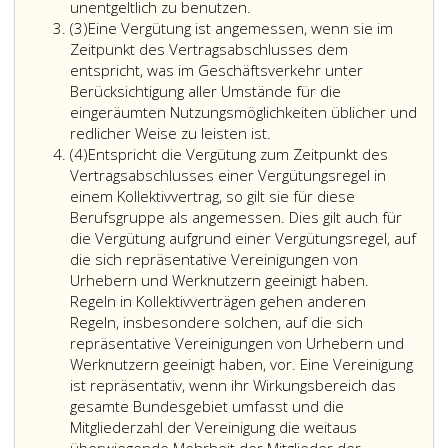
Der
unentgeltlich zu benutzen.
Absatz
Urheber,
(3)
Eine Vergütung ist angemessen, wenn sie im
3
der
Zeitpunkt des Vertragsabschlusses dem
einem
entspricht, was im Geschäftsverkehr unter
anderen
Berücksichtigung aller Umstände für die
das
eingeräumten Nutzungsmöglichkeiten üblicher und
ausschließliche
redlicher Weise zu leisten ist.
Absatz
Recht
(4)
Entspricht die Vergütung zum Zeitpunkt des
4
eingeräumt
Vertragsabschlusses einer Vergütungsregel in
hat,
einem Kollektivvertrag, so gilt sie für diese
das
Berufsgruppe als angemessen. Dies gilt auch für
Werk
die Vergütung aufgrund einer Vergütungsregel, auf
auf
die sich repräsentative Vereinigungen von
einzelne
Urhebern und Werknutzern geeinigt haben.
oder
Regeln in Kollektivverträgen gehen anderen
alle
Regeln, insbesondere solchen, auf die sich
nach
repräsentative Vereinigungen von Urhebern und
den
Werknutzern geeinigt haben, vor. Eine Vereinigung
Paragraphen
ist repräsentativ, wenn ihr Wirkungsbereich das
14
gesamte Bundesgebiet umfasst und die
bis
Mitgliederzahl der Vereinigung die weitaus
18a