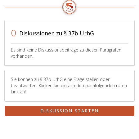
Vereinigung
die
durch
Anzahl
die
der
Aufsichtsbehörde
vertretenen
für
Mitglieder
0
Diskussionen zu § 37b UrhG
Verwertungsgesellschaften
nicht
(Paragraph
mehr
83,
ausreichend
Es sind keine Diskussionsbeiträge zu diesen Paragrafen
VerwGesG 2016)
repräsentativ
vorhanden.
rechtskräftig
ist
festgestellt
oder
wurde.
die
Sie können zu § 37b UrhG eine Frage stellen oder
Artikel
Vereinigung
beantworten. Klicken Sie einfach den nachfolgenden roten
101
die
Link an!
und
ihr
102 AEUV
obliegenden
sowie
Verpflichtungen
DISKUSSION STARTEN
Paragraph
nicht
eins,
ausreichend
des
wahrnimmt
Kartellgesetzes 2005,
oder
Bundesgesetzblatt
gröblich