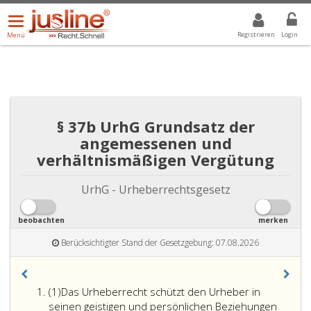
Menü
DROPDOWN: GEWÄHLTER WERT IST ALLE
ALLE
öffnen/schließen
Registrieren
Login
Menü
§ 37b UrhG Grundsatz der
angemessenen und
verhältnismäßigen Vergütung
UrhG - Urheberrechtsgesetz
beobachten
merken
Berücksichtigter Stand der Gesetzgebung: 07.08.2026
Absatz
(1)
Das Urheberrecht schützt den Urheber in
eins
seinen geistigen und persönlichen Beziehungen