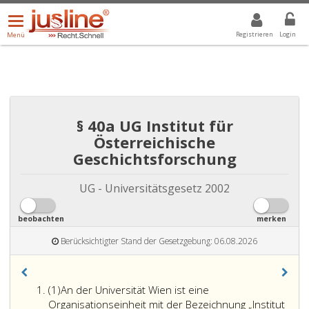
Menü
DROPDOWN: GEWÄHLTER WERT IST ALLE
ALLE
öffnen/schließen
Registrieren
Login
Menü
§ 40a UG Institut für
Österreichische
Geschichtsforschung
UG - Universitätsgesetz 2002
beobachten
merken
Berücksichtigter Stand der Gesetzgebung: 06.08.2026
Absatz
(1)
An der Universität Wien ist eine
eins
Organisationseinheit mit der Bezeichnung „Institut