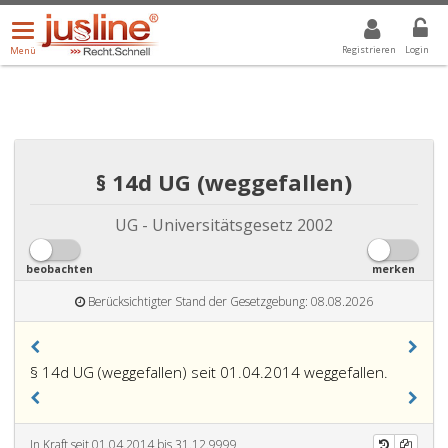
Menü
DROPDOWN: GEWÄHLTER WERT IST ALLE
ALLE
öffnen/schließen
Registrieren
Login
Menü
§ 14d UG (weggefallen)
UG - Universitätsgesetz 2002
beobachten
merken
Berücksichtigter Stand der Gesetzgebung: 08.08.2026
§ 14d UG (weggefallen) seit 01.04.2014 weggefallen.
In Kraft seit 01.04.2014 bis 31.12.9999