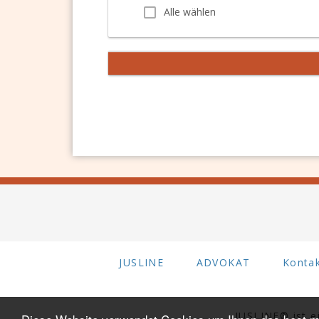
Alle wählen
Alle wählen
JUSLINE
ADVOKAT
Konta
JUSLINE® ist 