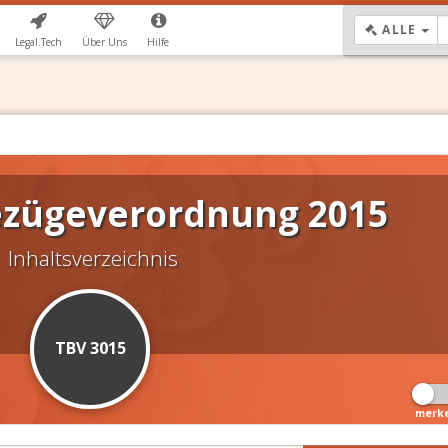
DR
ALLE
Legal.Tech
Über Uns
Hilfe
zügeverordnung 2015
Inhaltsverzeichnis
TBV 3015
merk