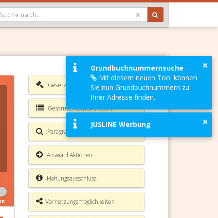
OPDOWN: GEWÄHLTER WERT IST ALLE
×
Grundbuchnummernsuche
Mit diesem neuen Tool können
Gesetzesverzeichnis
Sie nun Grundbuchnummern zu
Ihrer Adresse finden.
Gesamte Rechtsvorschrift
×
JUSLINE Werbung
Paragrafen Volltextsuche
Auswahl Aktionen
Haftungsausschluss
Vernetzungsmöglichkeiten
en