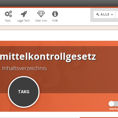
DR
ALLE
Tools
Legal.Tech
Über Uns
Hilfe
mittelkontrollgesetz
Inhaltsverzeichnis
TAKG
merk