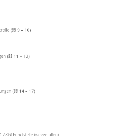
rolle
(§§ 9 – 10)
gen
(§§ 11 – 13)
mungen
(§§ 14 – 17)
(TAKG) Fundstelle (weggefallen)