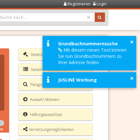
Registrieren
Login
OPDOWN: GEWÄHLTER WERT IST ALLE
×
Grundbuchnummernsuche
Mit diesem neuen Tool können
Gesetzesverzeichnis
Sie nun Grundbuchnummern zu
Ihrer Adresse finden.
Gesamte Rechtsvorschrift
×
JUSLINE Werbung
Paragrafen Volltextsuche
Auswahl Aktionen
Haftungsausschluss
Vernetzungsmöglichkeiten
en