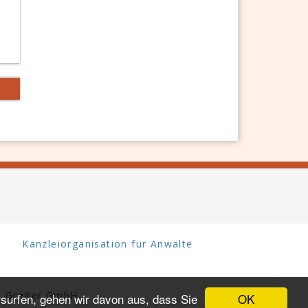
Kanzleiorganisation für Anwälte
 Greiter GmbH.
OK
surfen, gehen wir davon aus, dass Sie