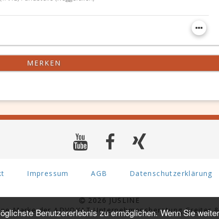
MERKEN
kt
Impressum
AGB
Datenschutzerklärung
2026 JUSLINE
eine Marke der ADVOKAT Unternehmensberatung Greiter &
glichste Benutzererlebnis zu ermöglichen. Wenn Sie weiter