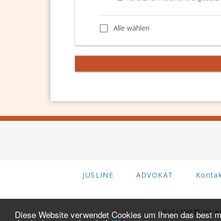
Alle wählen
Alle wählen
JUSLINE
ADVOKAT
Konta
JUSLINE® ist 
Diese Website verwendet Cookies um Ihnen das best mö