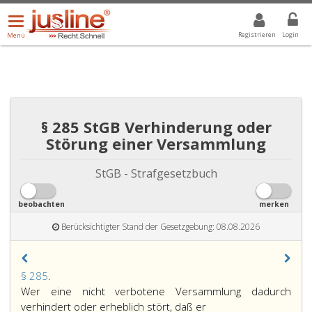
Menü
DROPDOWN: GEWÄHLTER WERT IST ALLE
ALLE
öffnen/schließen
Registrieren
Login
Menü
§ 285 StGB Verhinderung oder
Störung einer Versammlung
StGB - Strafgesetzbuch
beobachten
merken
Berücksichtigter Stand der Gesetzgebung: 08.08.2026
Paragraph
§ 285
.
285,
Wer eine nicht verbotene Versammlung dadurch
verhindert oder erheblich stört, daß er