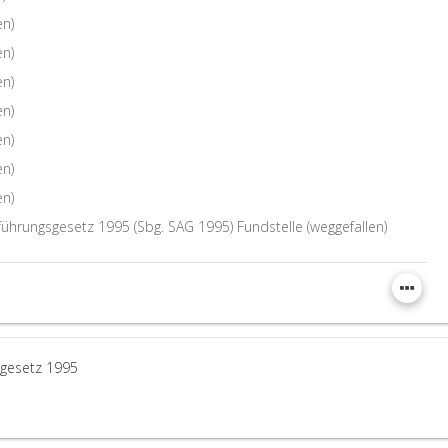
en)
en)
en)
en)
en)
en)
en)
führungsgesetz 1995 (Sbg. SAG 1995) Fundstelle (weggefallen)
sgesetz 1995