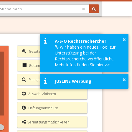
OPDOWN: GEWÄHLTER WERT IST ALLE
×
A-S-O Rechtsrecherche?
Wir haben ein neues Tool zur
Gesetzesverzeichnis
Unterstützung bei der
Rechtsrecherche veröffentlicht.
Mehr Infos finden Sie hier >>
Gesamte Rechtsvorschrift
×
Paragrafen Volltextsuche
JUSLINE Werbung
Auswahl Aktionen
Haftungsausschluss
Vernetzungsmöglichkeiten