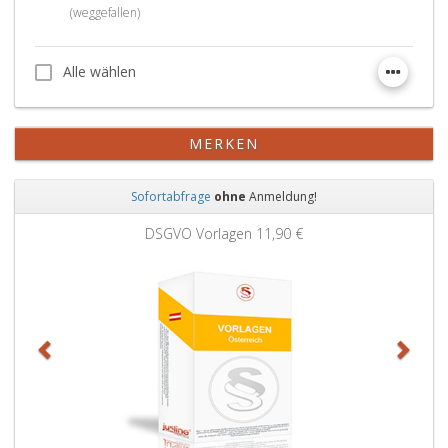
(weggefallen)
Alle wählen
Alle wählen
MERKEN
Sofortabfrage
ohne
Anmeldung!
Zurück
Weit
DSGVO Vorlagen
11,90 €