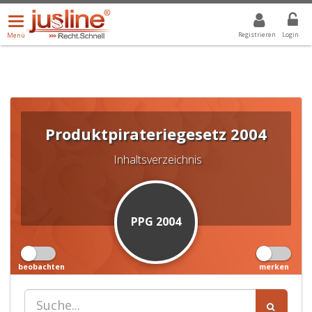
Menü
DROPDOWN: GEWÄHLTER WERT IST ALLE
ALLE
öffnen/schließen
Registrieren
Login
Menü
Produktpirateriegesetz 2004
Inhaltsverzeichnis
PPG 2004
beobachten
merken