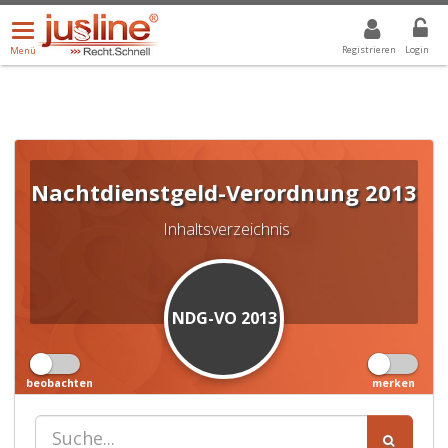
Menü
DROPDOWN: GEWÄHLTER WERT IST ALLE
ALLE
öffnen/schließen
Registrieren
Login
Menü
Nachtdienstgeld-Verordnung 2013
Inhaltsverzeichnis
NDG-VO 2013
beobachten
merken