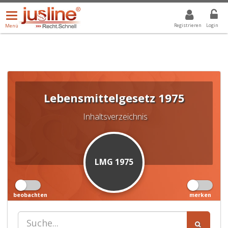
Menü
DROPDOWN: GEWÄHLTER WERT IST ALLE
ALLE
öffnen/schließen
Registrieren
Login
Menü
Lebensmittelgesetz 1975
Inhaltsverzeichnis
LMG 1975
beobachten
merken