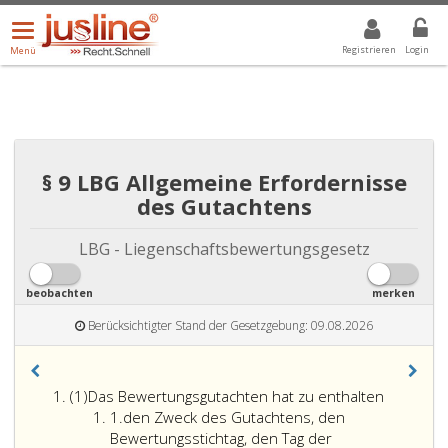
Menü
DROPDOWN: GEWÄHLTER WERT IST ALLE
ALLE
öffnen/schließen
Registrieren
Login
Menü
§ 9 LBG Allgemeine Erfordernisse
des Gutachtens
LBG - Liegenschaftsbewertungsgesetz
beobachten
merken
Berücksichtigter Stand der Gesetzgebung: 09.08.2026
Absatz
(1)
Das Bewertungsgutachten hat zu enthalten
eins
Ziffer
1.
den Zweck des Gutachtens, den
eins
Bewertungsstichtag, den Tag der