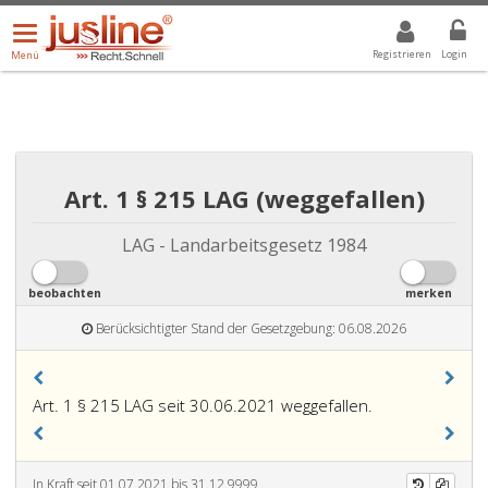
Menü
DROPDOWN: GEWÄHLTER WERT IST ALLE
ALLE
öffnen/schließen
Registrieren
Login
Menü
Art. 1 § 215 LAG (weggefallen)
LAG - Landarbeitsgesetz 1984
beobachten
merken
Berücksichtigter Stand der Gesetzgebung: 06.08.2026
Art. 1 § 215 LAG seit 30.06.2021 weggefallen.
In Kraft seit 01.07.2021 bis 31.12.9999