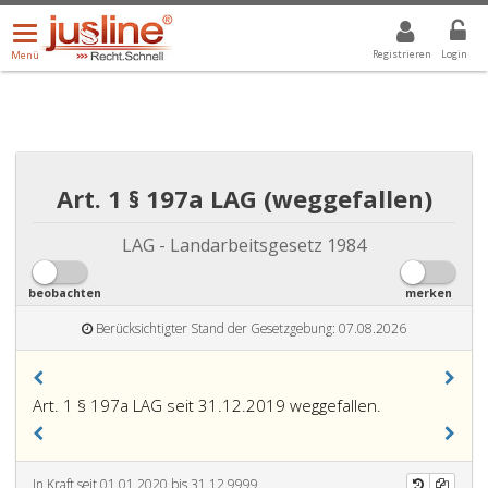
Menü
DROPDOWN: GEWÄHLTER WERT IST ALLE
ALLE
öffnen/schließen
Registrieren
Login
Menü
Art. 1 § 197a LAG (weggefallen)
LAG - Landarbeitsgesetz 1984
beobachten
merken
Berücksichtigter Stand der Gesetzgebung: 07.08.2026
Art. 1 § 197a LAG seit 31.12.2019 weggefallen.
In Kraft seit 01.01.2020 bis 31.12.9999