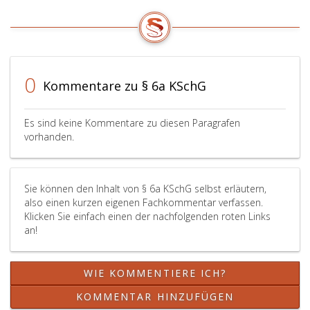
Unternehmer
durch
Banküberweisung
erfüllt,
so
reicht
0
Kommentare zu § 6a KSchG
es
für
die
Es sind keine Kommentare zu diesen Paragrafen
Rechtzeitigkeit
vorhanden.
der
Erfüllung
–
Sie können den Inhalt von § 6a KSchG selbst erläutern,
abweichend
also einen kurzen eigenen Fachkommentar verfassen.
von
Klicken Sie einfach einen der nachfolgenden roten Links
Paragraph
an!
907
a,
Absatz
WIE KOMMENTIERE ICH?
2,
erster
KOMMENTAR HINZUFÜGEN
Satz