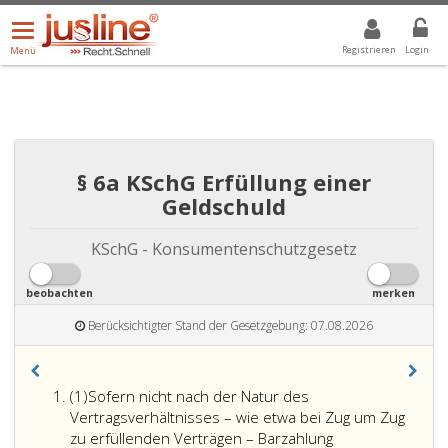
Menü
DROPDOWN: GEWÄHLTER WERT IST ALLE
ALLE
öffnen/schließen
Registrieren
Login
Menü
§ 6a KSchG Erfüllung einer
Geldschuld
KSchG - Konsumentenschutzgesetz
beobachten
merken
Berücksichtigter Stand der Gesetzgebung: 07.08.2026
Absatz
(1)
Sofern nicht nach der Natur des
eins
Vertragsverhältnisses – wie etwa bei Zug um Zug
zu erfüllenden Verträgen – Barzahlung