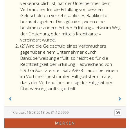
verkehrsüblich ist, hat der Unternehmer dem
Verbraucher für die Erfüllung von dessen
Geldschuld ein verkehrsübliches Bankkonto
bekanntzugeben. Dies gilt nicht, wenn eine
bestimmte andere Art der Erfüllung – etwa im Weg
der Einziehung oder mittels Kreditkarte –
vereinbart wurde.
Absatz
(2)
Wird die Geldschuld eines Verbrauchers
2
gegenüber einem Unternehmer durch
Banküberweisung erfüllt, so reicht es für die
Rechtzeitigkeit der Erfüllung – abweichend von
§ 907a Abs. 2 erster Satz ABGB – auch bei einem
im Vorhinein bestimmten Fälligkeitstermin aus,
dass der Verbraucher am Tag der Fälligkeit den
Wird
Überweisungsauftrag erteilt.
die
Geldschuld
eines
Verbrauchers
In Kraft seit 16.03.2013 bis 31.12.9999
gegenüber
MERKEN
einem