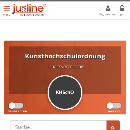
Menü
DROPDOWN: GEWÄHLTER WERT IST ALLE
ALLE
öffnen/schließen
Registrieren
Login
Menü
Kunsthochschulordnung
Inhaltsverzeichnis
KHSchO
beobachten
merken