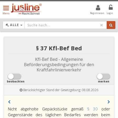
Menü
öffnen/schließen
Registrieren
Login
Menü
DROPDOWN: GEWÄHLTER WERT IST ALLE
ALLE
§ 37 Kfl-Bef Bed
Kfl-Bef Bed - Allgemeine
Beförderungsbedingungen für den
Kraftfahrlinienverkehr
beobachten
merken
Berücksichtigter Stand der Gesetzgebung: 08.08.2026
Paragraph
Nicht abgeholte Gepäckstücke gemäß
§ 30
oder
37,
Gegenstände des täglichen Bedarfes werden beim