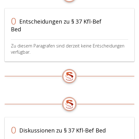
Gegenstan
bei
einer
0
Entscheidungen zu § 37 Kfl-Bef
Stelle
Bed
des
zuständige
Verkehrsv
Zu diesem Paragrafen sind derzeit keine Entscheidungen
ab
verfügbar.
oder
verfährt
nach
den
Bestimmun
des
Allgemeine
bürgerliche
Gesetzbuc
ABGB,
JGS
0
Diskussionen zu § 37 Kfl-Bef Bed
Nr. 946/18
in