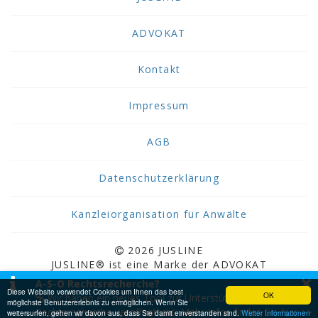
ADVOKAT
Kontakt
Impressum
AGB
Datenschutzerklärung
Kanzleiorganisation für Anwälte
2026 JUSLINE
JUSLINE® ist eine Marke der ADVOKAT
×
Unternehmensberatung Greiter & Greiter GmbH.
A-S-O Rechtsrecherche?
Diese Website verwendet Cookies um Ihnen das best
OK
Wir haben ein neues Tool zur Unterstützung bei der
möglichste Benutzererlebnis zu ermöglichen. Wenn Sie
Rechtsrecherche veröffentlicht. Mehr Infos finden Sie hier >>
weitersurfen, gehen wir davon aus, dass Sie damit einverstanden sind.
Weiter Informationen