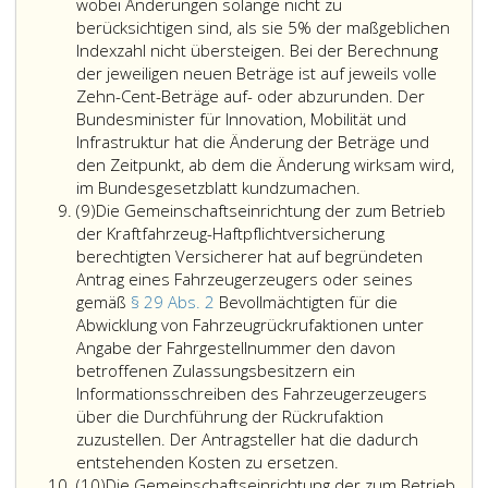
40
in
hat
wobei Änderungen solange nicht zu
a,
regelmäßigen
die
berücksichtigen sind, als sie 5% der maßgeblichen
Absatz
Abständen
Zulassungss
Indexzahl nicht übersteigen. Bei der Berechnung
5,)
darüber
die
der jeweiligen neuen Beträge ist auf jeweils volle
sind
zu
benötigten
Zehn-Cent-Beträge auf- oder abzurunden. Der
von
berichten,
Begutachtun
Bundesminister für Innovation, Mobilität und
Verwaltungsabgaben
rechtzeitig
Infrastruktur hat die Änderung der Beträge und
befreit.
bei
den Zeitpunkt, ab dem die Änderung wirksam wird,
Die
Der
den
im Bundesgesetzblatt kundzumachen.
Absatz
Zulassungsstellen
in
ermächtigte
(9)
Die Gemeinschaftseinrichtung der zum Betrieb
9,
sind
Absatz
Herstellern
der Kraftfahrzeug-Haftpflichtversicherung
aber
7,
zu
berechtigten Versicherer hat auf begründeten
berechtigt,
genannte
bestellen
Antrag eines Fahrzeugerzeugers oder seines
für
Betrag
und
gemäß
§ 29 Abs. 2
Bevollmächtigten für die
die
erhöht
die
Abwicklung von Fahrzeugrückrufaktionen unter
Vornahme
sich
bestellten
Angabe der Fahrgestellnummer den davon
der
jährlich
Begutachtun
betroffenen Zulassungsbesitzern ein
Zulassung,
in
sind
Informationsschreiben des Fahrzeugerzeugers
für
dem
von
über die Durchführung der Rückrufaktion
die
Maß,
den
zuzustellen. Der Antragsteller hat die dadurch
Ausstellung
Die
das
ermächtigte
entstehenden Kosten zu ersetzen.
Absatz
des
Gemeinschaftseinri
sich
Herstellern
(10)
Die Gemeinschaftseinrichtung der zum Betrieb