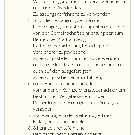
ausschließlic
Die
im
Versicherungsnehmern anderer Versicherer
aus
abgerufene
Wege
nur für die Zwecke des
der
Kennzeichen
die
der
Zulassungsverfahrens zu verwenden,
Ziffer
Besorgung
sind
im
automa
5.
für die Bestätigung der von der
5
der
von
Zuge
Datenv
Ermächtigung umfaßten Tätigkeiten stets die
übertragene
den
der
der
von der Gemeinschaftseinrichtung der zum
Aufgaben
ermächtigte
Durchführu
von
Betrieb der Kraftfahrzeug-
bekannt
Herstellern
von
der
Haftpflichtversicherung berechtigten
gewordenen
direkt
übertragen
Gemein
Versicherer zugewiesene
Tatsachen
an
Aufgaben
der
Zulassungsstellennummer zu verwenden
zu
die
(Paragraph
zum
und diese Identitätsnummer insbesondere
wahren,
Zulassungss
40
Betrieb
auch auf den ausgefertigten
soweit
zu
a,
der
Zulassungsscheinen anzuführen,
Ziffer
und
den
Absatz
Kraftfa
6.
die Vormerkzeichen aus dem
6
solange
gesetzliche
5,)
Haftpfl
vorhandenen Kennzeichenstock nach einem
dies
Bedingunge
zur
berecht
bestimmten Vergabesystem in der
aus
zu
Kenntnis
Versic
Reihenfolge des Einlangens der Anträge zu
den
liefern
gelangten
geführ
vergeben,
Ziffer
in
und
Daten
Zulass
7.
alle Anträge in der Reihenfolge ihres
7
den
zu
(Paragraph
sowie
Einlangens zu behandeln,
Ziffer
in
verrechnen
47,
über
8.
Kennzeichentafeln und
8
Paragraph
die
Absatz
diese
Begutachtungsplaketten sicher zu