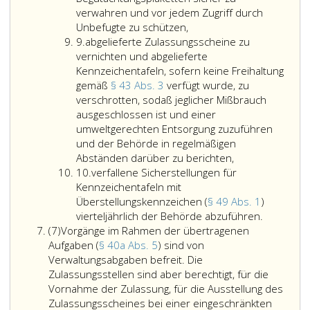
6,
Behörde
eins,)
Gemein
verwahren und vor jedem Zugriff durch
Absatz
ist
von
auch
Unbefugte zu schützen,
Ziffer
eins,
von
Versicher
der
9.
abgelieferte Zulassungsscheine zu
9
des
den
anderer
zentral
vernichten und abgelieferte
Informationsf
Kennzeichen
Versichere
Zulass
Kennzeichentafeln, sofern keine Freihaltung
–
unverzüglic
nur
des
gemäß
§ 43 Abs. 3
verfügt wurde, zu
IFG,
darüber
für
Bundes
verschrotten, sodaß jeglicher Mißbrauch
Bundesgesetz
zu
die
für
ausgeschlossen ist und einer
Teil
informieren
Zwecke
Innere
umweltgerechten Entsorgung zuzuführen
eins,
welche
des
zu
und der Behörde in regelmäßigen
abgelieferte
Nr. 5
Kennzeichen
Zulassungs
übermit
Abständen darüber zu berichten,
Ziffer
Zulassungssche
aus
an
zu
und
10.
verfallene Sicherstellungen für
10
zu
2024,,
welche
verwenden
für
Kennzeichentafeln mit
vernichten
genannten
Zulassungss
die
Überstellungskennzeichen (
§ 49 Abs. 1
)
und
Gründen
geliefert
verfallene
Nachvol
vierteljährlich der Behörde abzuführen.
Absatz
abgelieferte
erforderlich
worden
Sicherste
sämtlic
(7)
Vorgänge im Rahmen der übertragenen
7,
Kennzeichentafe
und
sind.
für
Schritt
Aufgaben (
§ 40a Abs. 5
) sind von
sofern
verhältnismäß
Die
Kennzeich
der
Verwaltungsabgaben befreit. Die
keine
ist,
Zulassungss
mit
Datenv
Zulassungsstellen sind aber berechtigt, für die
Freihaltung
können
Überstell
zu
Vornahme der Zulassung, für die Ausstellung des
gemäß
die
(Paragrap
sorgen,
Zulassungsscheines bei einer eingeschränkten