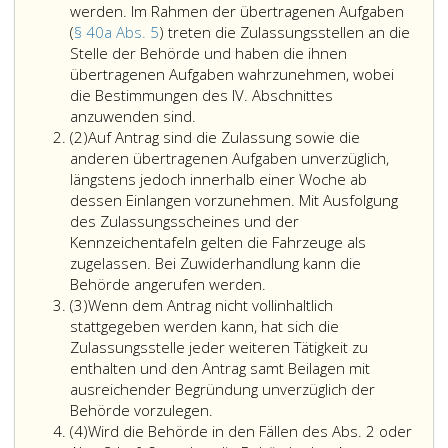
werden. Im Rahmen der übertragenen Aufgaben
(
§ 40a Abs. 5
) treten die Zulassungsstellen an die
Stelle der Behörde und haben die ihnen
übertragenen Aufgaben wahrzunehmen, wobei
die Bestimmungen des IV. Abschnittes
Nach
anzuwenden sind.
Absatz
der
(2)
Auf Antrag sind die Zulassung sowie die
2,
Einrichtung
anderen übertragenen Aufgaben unverzüglich,
von
längstens jedoch innerhalb einer Woche ab
Zulassungsstellen
dessen Einlangen vorzunehmen. Mit Ausfolgung
dürfen
des Zulassungsscheines und der
Anträge
Kennzeichentafeln gelten die Fahrzeuge als
gemäß
zugelassen. Bei Zuwiderhandlung kann die
Paragraph
Behörde angerufen werden.
Absatz
40
(3)
Wenn dem Antrag nicht vollinhaltlich
3,
a,
stattgegeben werden kann, hat sich die
Absatz
Zulassungsstelle jeder weiteren Tätigkeit zu
5,
enthalten und den Antrag samt Beilagen mit
nur
ausreichender Begründung unverzüglich der
bei
Behörde vorzulegen.
Absatz
den
(4)
Wird die Behörde in den Fällen des Abs. 2 oder