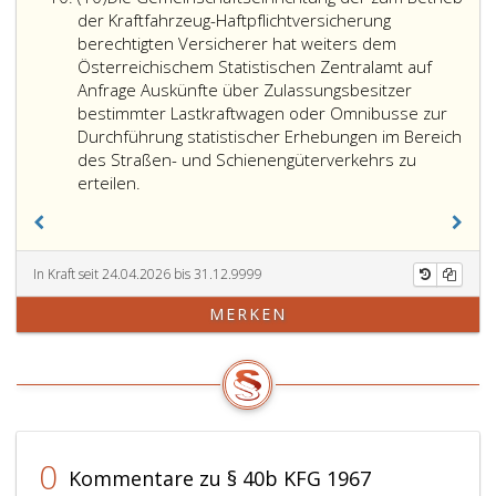
10,
Zulassungsscheines
der
aus
direkt
der Kraftfahrzeug-Haftpflichtversicherung
bei
zum
der
an
berechtigten Versicherer hat weiters dem
einer
Betrieb
Veränderung
die
Österreichischem Statistischen Zentralamt auf
eingeschränkten
der
des
Zulassungss
Anfrage Auskünfte über Zulassungsbesitzer
Zulassung,
Kraftfahrzeug-
vom
zu
bestimmter Lastkraftwagen oder Omnibusse zur
für
Haftpflichtversicher
Österreichische
den
Durchführung statistischer Erhebungen im Bereich
die
berechtigten
Statistischen
gesetzliche
des Straßen- und Schienengüterverkehrs zu
Bewilligung
Versicherer
Zentralamt
Bedingunge
erteilen.
zur
hat
verlautbarten
zu
Durchführung
auf
Verbraucherprei
liefern
von
begründeten
im
und
Überstellungsfahrten
Antrag
Jänner
zu
In Kraft seit 24.04.2026 bis 31.12.9999
oder
eines
eines
verrechnen
MERKEN
für
Fahrzeugerzeugers
Jahres
die
oder
gegenüber
Ausgabe
seines
der
von
gemäß
für
Probefahrtkennzeic
Paragraph
Jänner
einen
29,
des
Kostenersatz
Absatz
Vorjahres
0
Kommentare zu § 40b KFG 1967
bis
2,
verlautbarten