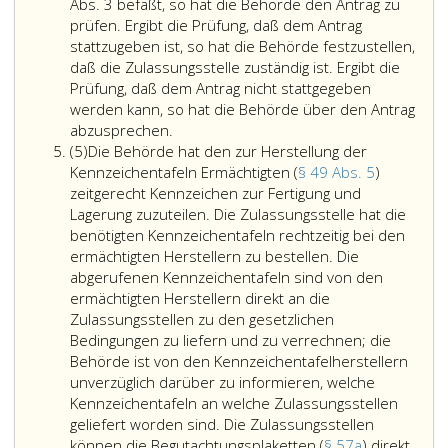
4,
zuständigen
Abs. 3 befaßt, so hat die Behörde den Antrag zu
Zulassungsstellen
prüfen. Ergibt die Prüfung, daß dem Antrag
eingebracht
stattzugeben ist, so hat die Behörde festzustellen,
werden.
daß die Zulassungsstelle zuständig ist. Ergibt die
Im
Prüfung, daß dem Antrag nicht stattgegeben
Rahmen
werden kann, so hat die Behörde über den Antrag
Wird
der
abzusprechen.
Absatz
die
übertragenen
(5)
Die Behörde hat den zur Herstellung der
5,
Behörde
Aufgaben
Kennzeichentafeln Ermächtigten (
§ 49 Abs. 5
)
in
(Paragraph
zeitgerecht Kennzeichen zur Fertigung und
den
40
Lagerung zuzuteilen. Die Zulassungsstelle hat die
Fällen
a,
benötigten Kennzeichentafeln rechtzeitig bei den
des
Absatz
ermächtigten Herstellern zu bestellen. Die
Absatz
5,)
abgerufenen Kennzeichentafeln sind von den
2,
treten
ermächtigten Herstellern direkt an die
oder
die
Zulassungsstellen zu den gesetzlichen
Absatz
Zulassungsstellen
Bedingungen zu liefern und zu verrechnen; die
3,
an
Behörde ist von den Kennzeichentafelherstellern
befaßt,
die
unverzüglich darüber zu informieren, welche
so
Stelle
Kennzeichentafeln an welche Zulassungsstellen
hat
der
geliefert worden sind. Die Zulassungsstellen
die
Behörde
können die Begutachtungsplaketten (
§ 57a
) direkt