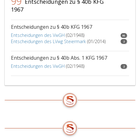
99
Entscheidungen zu § 40b KFG
Vornahme
Änderung
1967
von
der
Eintragungen
Beträge
abgegolten.
und
Entscheidungen zu § 40b KFG 1967
Die
den
Entscheidungen des VwGH
(02/1948)
95
Gestehungskosten
Zeitpunkt,
Entscheidungen des LVwg Steiermark
(01/2014)
2
der
ab
Kennzeichentafeln
dem
Entscheidungen zu § 40b Abs. 1 KFG 1967
und
die
der
Änderung
Entscheidungen des VwGH
(02/1948)
2
Begutachtungsplaket
wirksam
sowie
wird,
der
im
Chipkartenzulassung
Bundesgesetzbla
Teil
kundzumachen.
römisch
eins
sind
gesondert
in
Rechnung