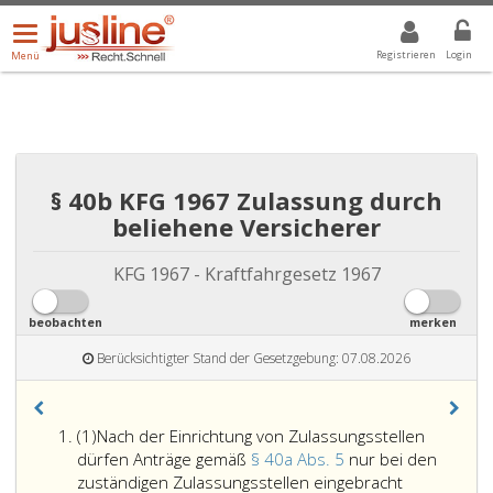
Menü
DROPDOWN: GEWÄHLTER WERT IST ALLE
ALLE
öffnen/schließen
Registrieren
Login
Menü
§ 40b KFG 1967 Zulassung durch
beliehene Versicherer
KFG 1967 - Kraftfahrgesetz 1967
beobachten
merken
Berücksichtigter Stand der Gesetzgebung: 07.08.2026
Absatz
(1)
Nach der Einrichtung von Zulassungsstellen
eins,
dürfen Anträge gemäß
§ 40a Abs. 5
nur bei den
zuständigen Zulassungsstellen eingebracht