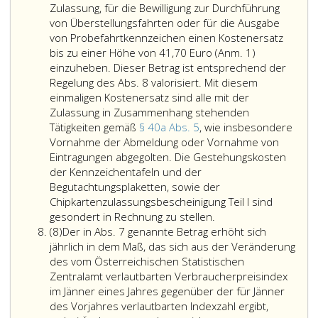
Paragraph
Begutachtun
49,
Zulassung, für die Bewilligung zur Durchführung
43,
(Paragraph
Absatz
von Überstellungsfahrten oder für die Ausgabe
Absatz
57
eins,)
von Probefahrtkennzeichen einen Kostenersatz
3,
a,)
vierteljähr
bis zu einer Höhe von 41,70 Euro
(Anm. 1)
verfügt
direkt
der
einzuheben. Dieser Betrag ist entsprechend der
wurde,
bei
Behörde
Regelung des Abs. 8 valorisiert. Mit diesem
zu
den
abzuführe
einmaligen Kostenersatz sind alle mit der
verschrotten,
zur
Zulassung in Zusammenhang stehenden
sodaß
Herstellung
Tätigkeiten gemäß
§ 40a Abs. 5
, wie insbesondere
jeglicher
der
Vornahme der Abmeldung oder Vornahme von
Mißbrauch
Begutachtun
Eintragungen abgegolten. Die Gestehungskosten
ausgeschlossen
Ermächtigte
der Kennzeichentafeln und der
ist
(Paragraph
Begutachtungsplaketten, sowie der
und
57
Chipkartenzulassungsbescheinigung Teil I sind
Vorgänge
einer
a,
gesondert in Rechnung zu stellen.
Absatz
im
umweltgerecht
Absatz
(8)
Der in Abs. 7 genannte Betrag erhöht sich
8,
Rahmen
Entsorgung
7,)
jährlich in dem Maß, das sich aus der Veränderung
der
zuzuführen
beziehen.
des vom Österreichischen Statistischen
übertragenen
und
In
Zentralamt verlautbarten Verbraucherpreisindex
Aufgaben
der
diesem
im Jänner eines Jahres gegenüber der für Jänner
(Paragraph
Behörde
Fall
des Vorjahres verlautbarten Indexzahl ergibt,