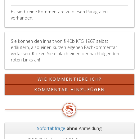
zu
Bevollmächtigten
Indexzahl
einer
für
ergibt,
Es sind keine Kommentare zu diesen Paragrafen
Höhe
die
wobei
vorhanden.
von
Abwicklung
Änderungen
41,70 Euro Anmerku
von
solange
eins,
Fahrzeugrückrufakt
nicht
Sie können den Inhalt von § 40b KFG 1967 selbst
)
unter
zu
erläutern, also einen kurzen eigenen Fachkommentar
einzuheben.
Angabe
berücksichtigen
verfassen. Klicken Sie einfach einen der nachfolgenden
Dieser
der
sind,
roten Links an!
Betrag
Fahrgestellnummer
als
ist
den
sie
entsprechend
davon
5%
WIE KOMMENTIERE ICH?
der
betroffenen
der
Regelung
Zulassungsbesitzer
maßgeblichen
KOMMENTAR HINZUFÜGEN
des
ein
Indexzahl
Absatz
Informationsschrei
nicht
8,
des
übersteigen.
valorisiert.
Fahrzeugerzeugers
Bei
Mit
über
der
diesem
die
Berechnung
Sofortabfrage
ohne
Anmeldung!
einmaligen
Durchführung
der
Zurück
Weit