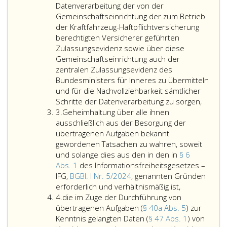
zuständig
5,)
Datenverarbeitung der von der
ist.
zeitgerecht
Gemeinschaftseinrichtung der zum Betrieb
Ergibt
Kennzeiche
der Kraftfahrzeug-Haftpflichtversicherung
die
zur
berechtigten Versicherer geführten
Prüfung,
Fertigung
Zulassungsevidenz sowie über diese
daß
und
Gemeinschaftseinrichtung auch der
dem
Lagerung
zentralen Zulassungsevidenz des
Antrag
zuzuteilen.
Bundesministers für Inneres zu übermitteln
nicht
Die
und für die Nachvollziehbarkeit sämtlicher
stattgegeben
Zulassungss
die
Schritte der Datenverarbeitung zu sorgen,
Ziffer
werden
hat
gemäß
3.
Geheimhaltung über alle ihnen
3
kann,
die
Paragr
ausschließlich aus der Besorgung der
so
benötigten
47,
übertragenen Aufgaben bekannt
hat
Kennzeichen
Absatz
gewordenen Tatsachen zu wahren, soweit
die
rechtzeitig
eins,
und solange dies aus den in den in
§ 6
Behörde
bei
erforde
Abs. 1
des Informationsfreiheitsgesetzes –
über
den
Daten
IFG,
BGBl. I Nr. 5/2024
, genannten Gründen
den
Geheimhaltu
ermächtigte
zu
erforderlich und verhältnismäßig ist,
Ziffer
Antrag
über
Herstellern
erfass
4.
die im Zuge der Durchführung von
4
abzusprechen.
alle
zu
und
übertragenen Aufgaben (
§ 40a Abs. 5
) zur
ihnen
bestellen.
täglich
Kenntnis gelangten Daten (
§ 47 Abs. 1
) von