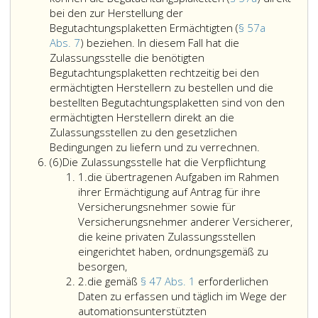
Behörde
und
bei den zur Herstellung der
den
haben
Begutachtungsplaketten Ermächtigten (
§ 57a
Antrag
die
Abs. 7
) beziehen. In diesem Fall hat die
zu
ihnen
Zulassungsstelle die benötigten
prüfen.
übertragenen
Begutachtungsplaketten rechtzeitig bei den
Ergibt
Aufgaben
ermächtigten Herstellern zu bestellen und die
die
wahrzunehmen,
bestellten Begutachtungsplaketten sind von den
Prüfung,
wobei
ermächtigten Herstellern direkt an die
daß
die
Zulassungsstellen zu den gesetzlichen
dem
Bestimmungen
Die
Bedingungen zu liefern und zu verrechnen.
Absatz
Antrag
des
Behörde
(6)
Die Zulassungsstelle hat die Verpflichtung
6,
Ziffer
stattzugeben
römisch
hat
1.
die übertragenen Aufgaben im Rahmen
eins
ist,
vier. Abschnittes
den
ihrer Ermächtigung auf Antrag für ihre
so
anzuwenden
zur
Versicherungsnehmer sowie für
hat
sind.
Herstellung
Versicherungsnehmer anderer Versicherer,
die
der
die keine privaten Zulassungsstellen
Behörde
Kennzeichen
eingerichtet haben, ordnungsgemäß zu
festzustellen,
Ermächtigte
besorgen,
Ziffer
daß
(Paragraph
2.
die gemäß
§ 47 Abs. 1
erforderlichen
2
die
49,
Daten zu erfassen und täglich im Wege der
Zulassungsstelle
Absatz
automationsunterstützten