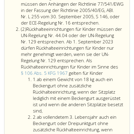
eins
müssen den Anhängen der Richtlinie 77/541/EWG
in der Fassung der Richtlinie 2005/40/EG, ABl.
Nr. L 255 vom 30. September 2005, S 146, oder
der ECE-Regelung Nr. 16 entsprechen.
Absatz
(2)
Rückhalteeinrichtungen für Kinder müssen der
2
UN-Regelung Nr. 44.04 oder der UN-Regelung
Nr. 129 entsprechen. Ab 1. September 2023
dürfen Rückhalteeinrichtungen für Kinder nur
mehr genehmigt werden, wenn sie der UN-
Regelung Nr. 129 entsprechen. Als
Rückhalteeinrichtungen für Kinder im Sinne des
Rückhalteeinri
§ 106 Abs. 5 KFG 1967
gelten für Kinder
Ziffer
für
1.
ab einem Gewicht von 18 kg auch ein
eins
Kinder
Beckengurt ohne zusätzliche
müssen
Rückhalteeinrichtung, wenn der Sitzplatz
der
lediglich mit einem Beckengurt ausgerüstet
UN-
ist und wenn die anderen Sitzplätze besetzt
Regelung
sind,
Ziffer
Nr. 44.04
2.
ab vollendetem 3. Lebensjahr auch ein
2
oder
Beckengurt oder Dreipunktgurt ohne
der
zusätzliche Rückhalteeinrichtung, wenn