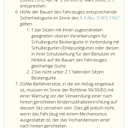
Als
entsprechen.
Absatz
Rückhalteeinri
(4)
Als der Bauart des Fahrzeuges entsprechende
4
für
Sicherheitsgurte im Sinne des
§ 4 Abs. 5 KFG 1967
Als
Kinder
gelten
der
Ziffer
im
1.
bei Sitzen mit ihnen zugeordneten
Bauart
eins
Sinne
geeigneten oberen Verankerungen für
des
des
Schultergurte Beckengurte in Verbindung mit
Fahrzeuges
Paragraph
Schultergurten (Dreipunktgurte) oder diesen
entsprechende
106,
in ihrer Schutzwirkung für den Benutzer im
Sicherheitsgurte
Absatz
Hinblick auf die Bauart des Fahrzeuges
im
5,
gleichartige Gurte,
Sinne
Ziffer
KFG 1967
2.
bei nicht unter Z 1 fallenden Sitzen
des
2
bei
gelten
Beckengurte.
Absatz
Paragraph
nicht
für
(5)
Alle Beifahrersitze, in die ein Airbag eingebaut
5
4,
unter
Kinder
ist, müssen im Sinne der Richtlinie 96/36/EG mit
Absatz
Ziffer
einer Warnung vor der Verwendung einer nach
5,
eins,
hinten gerichteten Kinderrückhalteeinrichtung auf
KFG 1967
fallenden
diesem Sitz versehen sein. Dies gilt jedoch nicht,
gelten
Sitzen
wenn das Fahrzeug mit einem Mechanismus
Beckengurte.
ausgestattet ist, der das Vorhandensein einer
nach hinten gerichteten