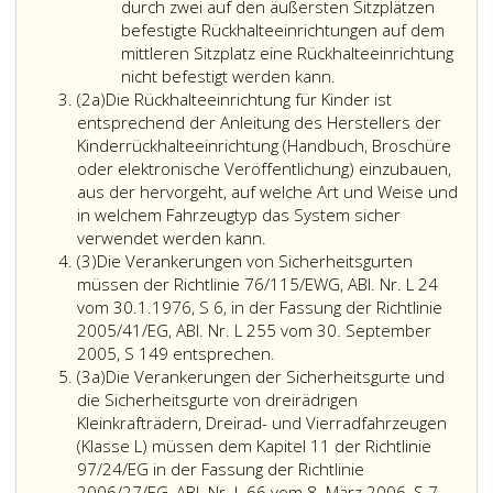
UN-
durch zwei auf den äußersten Sitzplätzen
Regelung
befestigte Rückhalteeinrichtungen auf dem
Nr. 129
mittleren Sitzplatz eine Rückhalteeinrichtung
entsprechen.
nicht befestigt werden kann.
Absatz
Ab
(2a)
Die Rückhalteeinrichtung für Kinder ist
2
1. September
entsprechend der Anleitung des Herstellers der
a
2023
Kinderrückhalteeinrichtung (Handbuch, Broschüre
dürfen
oder elektronische Veröffentlichung) einzubauen,
Rückhalteeinri
aus der hervorgeht, auf welche Art und Weise und
für
in welchem Fahrzeugtyp das System sicher
Kinder
verwendet werden kann.
Absatz
nur
(3)
Die Verankerungen von Sicherheitsgurten
3
mehr
müssen der Richtlinie 76/115/EWG, ABl. Nr. L 24
genehmigt
vom 30.1.1976, S 6, in der Fassung der Richtlinie
werden,
2005/41/EG, ABl. Nr. L 255 vom 30. September
wenn
2005, S 149 entsprechen.
Absatz
sie
(3a)
Die Verankerungen der Sicherheitsgurte und
3
der
die Sicherheitsgurte von dreirädrigen
a
UN-
Kleinkrafträdern, Dreirad- und Vierradfahrzeugen
Regelung
(Klasse L) müssen dem Kapitel 11 der Richtlinie
Nr. 129
97/24/EG in der Fassung der Richtlinie
entsprechen.
2006/27/EG, ABl. Nr. L 66 vom 8. März 2006, S 7,