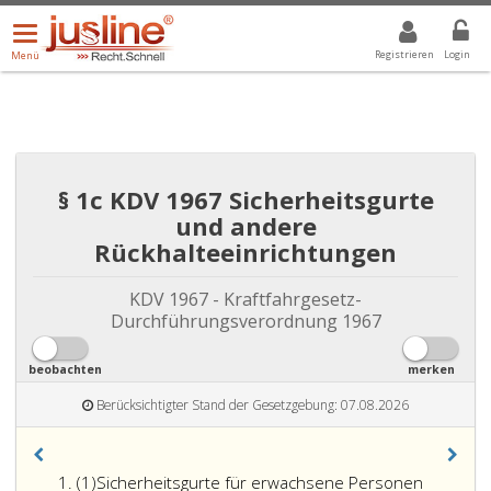
Menü
DROPDOWN: GEWÄHLTER WERT IST ALLE
ALLE
öffnen/schließen
Registrieren
Login
Menü
§ 1c KDV 1967 Sicherheitsgurte
und andere
Rückhalteeinrichtungen
KDV 1967 - Kraftfahrgesetz-
Durchführungsverordnung 1967
beobachten
merken
Berücksichtigter Stand der Gesetzgebung: 07.08.2026
Absatz
(1)
Sicherheitsgurte für erwachsene Personen