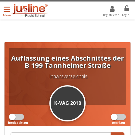
Menü
DROPDOWN: GEWÄHLTER WERT IST ALLE
ALLE
öffnen/schließen
Registrieren
Login
Menü
Auflassung eines Abschnittes der
B 199 Tannheimer Straße
Inhaltsverzeichnis
K-VAG 2010
beobachten
merken