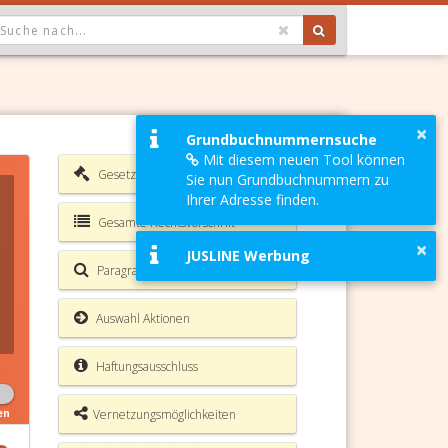
OPDOWN: GEWÄHLTER WERT IST ALLE
×
Grundbuchnummernsuche
Mit diesem neuen Tool können
Gesetzesverzeichnis
Sie nun Grundbuchnummern zu
Ihrer Adresse finden.
Gesamte Rechtsvorschrift
×
JUSLINE Werbung
Paragrafen Volltextsuche
Auswahl Aktionen
Haftungsausschluss
Vernetzungsmöglichkeiten
en