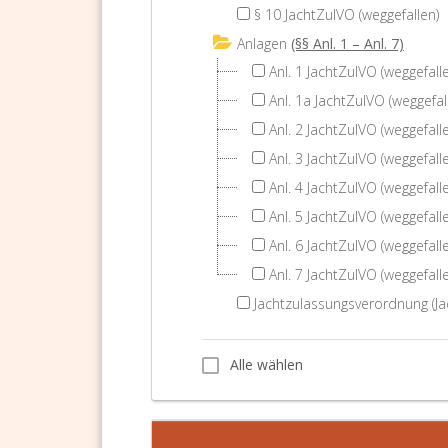
§ 10 JachtZulVO (weggefallen)
Anlagen
(§§ Anl. 1 – Anl. 7)
Anl. 1 JachtZulVO (weggefall
Anl. 1a JachtZulVO (weggefal
Anl. 2 JachtZulVO (weggefall
Anl. 3 JachtZulVO (weggefall
Anl. 4 JachtZulVO (weggefall
Anl. 5 JachtZulVO (weggefall
Anl. 6 JachtZulVO (weggefall
Anl. 7 JachtZulVO (weggefall
Jachtzulassungsverordnung (Ja
Alle wählen
Alle wählen