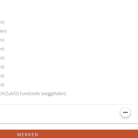
en)
len)
en)
en)
en)
en)
en)
en)
chtZulVO) Fundstelle (weggefallen)
MERKEN