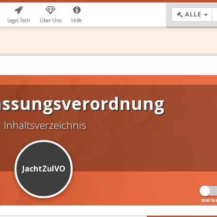
DR
ALLE
Legal.Tech
Über Uns
Hilfe
lassungsverordnung
Inhaltsverzeichnis
JachtZulVO
merk