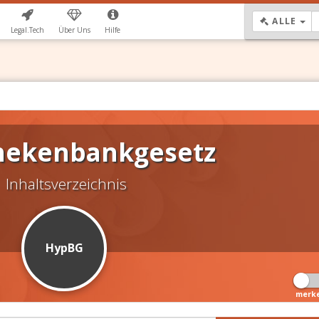
DR
ALLE
Legal.Tech
Über Uns
Hilfe
hekenbankgesetz
Inhaltsverzeichnis
HypBG
merk