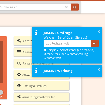
OPDOWN: GEWÄHLTER WERT IST ALLE
×
JUSLINE Umfrage
Welchen Beruf üben Sie aus?
Gesetzesverzeichnis
Beispiele: Selbstständiger Architekt,
Gesamte Rechtsvorschrift
Mitarbeiter einer Rechtsabteilung,
Rechtsanwalt,...
Paragrafen Volltextsuche
×
JUSLINE Werbung
Auswahl Aktionen
Haftungsausschluss
Vernetzungsmöglichkeiten
en