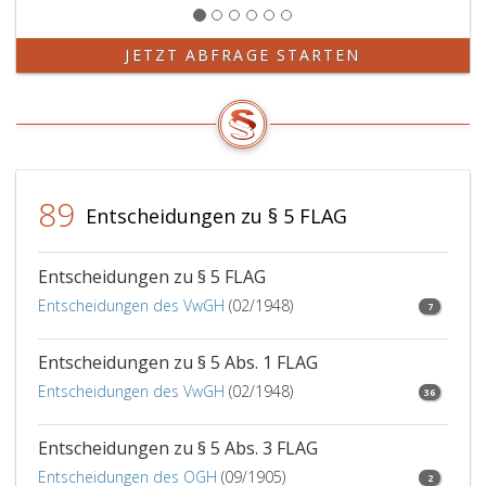
8,
Absatz
4,
JETZT ABFRAGE STARTEN
gewährt
wird,
für
dieses
Kalende
um
89
den
Entscheidungen zu § 5 FLAG
16 455 
überste
Betrag.
Entscheidungen zu § 5 FLAG
Paragra
Entscheidungen des VwGH
(02/1948)
7
10,
Absatz
Entscheidungen zu § 5 Abs. 1 FLAG
2,
ist
Entscheidungen des VwGH
(02/1948)
36
nicht
anzuwe
Entscheidungen zu § 5 Abs. 3 FLAG
Bei
Entscheidungen des OGH
(09/1905)
der
2