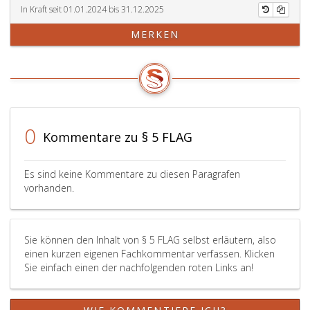
besteht
33,
Paragr
In Kraft seit 01.01.2024 bis 31.12.2025
für
Absatz
34
MERKEN
Kinder,
eins,
b,
für
EStG 19
in
die
eines
Verbin
Anspruch
Kindes
mit
auf
in
Paragr
eine
einem
21,
gleichartige
Kalende
Absatz
0
Kommentare zu § 5 FLAG
ausländische
das
eins,
Beihilfe
nach
des
besteht.
dem
Zivildi
Es sind keine Kommentare zu diesen Paragrafen
Die
Kalende
oder
vorhanden.
Gewährung
liegt,
den
einer
in
Einsat
Ausgleichszahlung
dem
gemäß
Sie können den Inhalt von § 5 FLAG selbst erläutern, also
(Paragraph
das
Paragr
einen kurzen eigenen Fachkommentar verfassen. Klicken
4,
Kind
19,
Sie einfach einen der nachfolgenden roten Links an!
Absatz
das
Absatz
2,)
19. Leb
eins,
wird
vollend
Ziffer