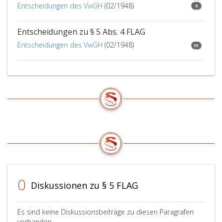
Entscheidungen des VwGH
(02/1948)
Ermittlu
9
des
zu
Entscheidungen zu § 5 Abs. 4 FLAG
verste
Entscheidungen des VwGH
(02/1948)
35
Einkom
(Paragr
33,
Absatz
eins,
EStG 19
des
Kindes
bleiben
außer
Betrach
0
Diskussionen zu § 5 FLAG
Es sind keine Diskussionsbeiträge zu diesen Paragrafen
vorhanden.