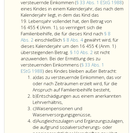
versteuernde Einkommen (
§ 33 Abs. 1 EStG 1988
)
eines Kindes in einem Kalenderjahr, das nach dem
Kalenderjahr liegt, in dem das Kind das
19. Lebensjahr vollendet hat, den Betrag von
16 455 €
(Anm. 1)
, so verringert sich die
Familienbeihilfe, die für dieses Kind nach
§ 8
Abs. 2
einschließlich
§ 8 Abs. 4
gewährt wird, für
dieses Kalenderjahr um den 16 455 €
(Anm. 1)
übersteigenden Betrag.
§ 10 Abs. 2
ist nicht
anzuwenden. Bei der Ermittlung des zu
versteuernden Einkommens (
§ 33 Abs. 1
Ein
EStG 1988
) des Kindes bleiben außer Betracht:
Litera
zu
a)
das zu versteuernde Einkommen, das vor
a
verste
oder nach Zeiträumen erzielt wird, für die
Einkom
Anspruch auf Familienbeihilfe besteht,
Litera
(Paragr
b)
Entschädigungen aus einem anerkannten
b
33,
Lehrverhältnis,
Litera
Absatz
c)
Waisenpensionen und
c
eins,
Waisenversorgungsgenüsse,
Litera
EStG 19
d)
Ausgleichszulagen und Ergänzungszulagen,
d
eines
die aufgrund sozialversicherungs- oder