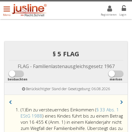
Menü
DROPDOWN: GEWÄHLTER WERT IST ALLE
ALLE
öffnen/schließen
Registrieren
Login
Menü
§ 5 FLAG
FLAG - Familienlastenausgleichsgesetz 1967
beobachten
merken
Berücksichtigter Stand der Gesetzgebung: 06.08.2026
Absatz
(1)
Ein zu versteuerndes Einkommen (
§ 33 Abs. 1
eins
EStG 1988
) eines Kindes führt bis zu einem Betrag
von 16 455 €
(Anm. 1)
in einem Kalenderjahr nicht
zum Wegfall der Familienbeihilfe. Übersteigt das zu