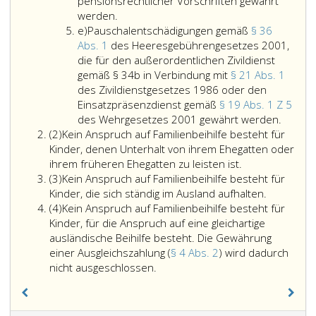
Kindes
pensionsrechtlicher Vorschriften gewährt
führt
werden.
Litera
bis
e)
Pauschalentschädigungen gemäß
§ 36
e
zu
Abs. 1
des Heeresgebührengesetzes 2001,
einem
die für den außerordentlichen Zivildienst
Betrag
gemäß § 34b in Verbindung mit
§ 21 Abs. 1
von
des Zivildienstgesetzes 1986 oder den
16 455 
Einsatzpräsenzdienst gemäß
§ 19 Abs. 1 Z 5
in
Pausch
des Wehrgesetzes 2001 gewährt werden.
Absatz
einem
gemäß
(2)
Kein Anspruch auf Familienbeihilfe besteht für
2
Kalende
Paragr
Kinder, denen Unterhalt von ihrem Ehegatten oder
nicht
36,
ihrem früheren Ehegatten zu leisten ist.
Absatz
zum
Absatz
(3)
Kein Anspruch auf Familienbeihilfe besteht für
3
Wegfall
eins,
Kinder, die sich ständig im Ausland aufhalten.
Absatz
der
des
(4)
Kein Anspruch auf Familienbeihilfe besteht für
4
Familien
Heeres
Kinder, für die Anspruch auf eine gleichartige
Überste
die
ausländische Beihilfe besteht. Die Gewährung
das
für
einer Ausgleichszahlung (
§ 4 Abs. 2
) wird dadurch
Kein
zu
den
nicht ausgeschlossen.
Anspruch
verste
außero
auf
Einkom
Zivildie
Familienbeihilfe
(Paragr
gemäß