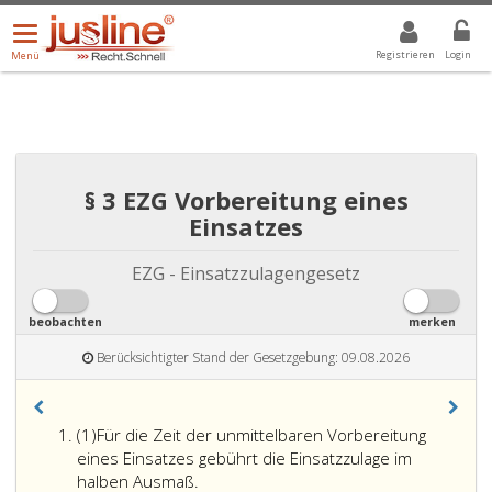
Menü
DROPDOWN: GEWÄHLTER WERT IST ALLE
ALLE
öffnen/schließen
Registrieren
Login
Menü
§ 3 EZG Vorbereitung eines
Einsatzes
EZG - Einsatzzulagengesetz
beobachten
merken
Berücksichtigter Stand der Gesetzgebung: 09.08.2026
Absatz
(1)
Für die Zeit der unmittelbaren Vorbereitung
eins
eines Einsatzes gebührt die Einsatzzulage im
halben Ausmaß.