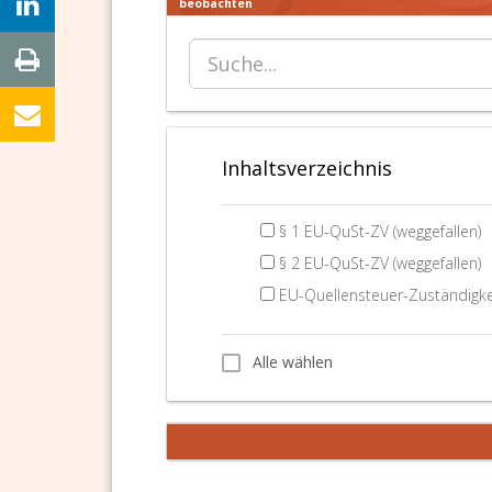
beobachten
Inhaltsverzeichnis
§ 1 EU-QuSt-ZV (weggefallen)
§ 2 EU-QuSt-ZV (weggefallen)
EU-Quellensteuer-Zuständigkei
Alle wählen
Alle wählen