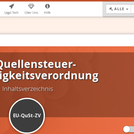
DR
ALLE
Legal.Tech
Über Uns
Hilfe
Quellensteuer-
igkeitsverordnung
Inhaltsverzeichnis
EU-QuSt-ZV