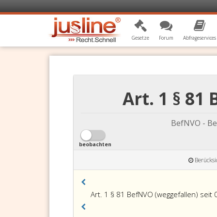
Gesetze
Forum
Abfrageservices
Art. 1 § 8
BefNVO - Be
beobachten
Berücksi
Art. 1 § 81 BefNVO (weggefallen) seit