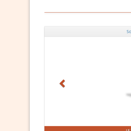
So
Zurück
J