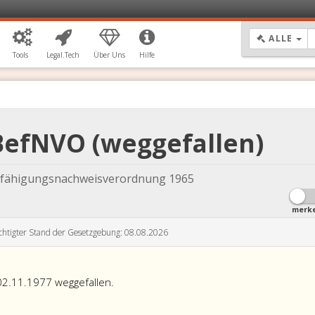
DR
ALLE
Tools
Legal.Tech
Über Uns
Hilfe
1 BefNVO (weggefallen)
fähigungsnachweisverordnung 1965
merk
chtigter Stand der Gesetzgebung: 08.08.2026
 02.11.1977 weggefallen.