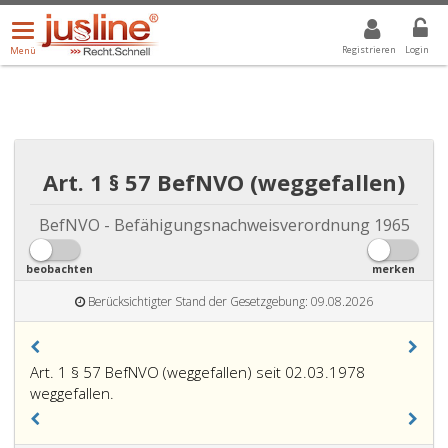
Menü
DROPDOWN: GEWÄHLTER WERT IST ALLE
ALLE
öffnen/schließen
Registrieren
Login
Menü
Art. 1 § 57 BefNVO (weggefallen)
BefNVO - Befähigungsnachweisverordnung 1965
beobachten
merken
Berücksichtigter Stand der Gesetzgebung: 09.08.2026
Art. 1 § 57 BefNVO (weggefallen) seit 02.03.1978
weggefallen.