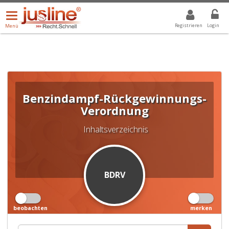
Menü
DROPDOWN: GEWÄHLTER WERT IST ALLE
ALLE
öffnen/schließen
Registrieren
Login
Menü
Benzindampf-Rückgewinnungs-
Verordnung
Inhaltsverzeichnis
BDRV
beobachten
merken