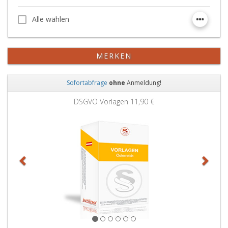
Alle wählen
Alle wählen
MERKEN
Sofortabfrage
ohne
Anmeldung!
Zurück
Weit
DSGVO Vorlagen
11,90 €