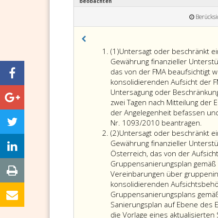
beobachten
Berücksi
Absatz
(1)
Untersagt oder beschränkt ei
eins
Gewährung finanzieller Unterstü
das von der FMA beaufsichtigt w
konsolidierenden Aufsicht der F
Untersagung oder Beschränkung 
zwei Tagen nach Mitteilung der 
der Angelegenheit befassen und
Unte
Nr. 1093/2010 beantragen.
Absatz
oder
(2)
Untersagt oder beschränkt ei
2
besc
Gewährung finanzieller Unterst
eine
Österreich, das von der Aufsic
Aufs
Gruppensanierungsplan gemäß Ar
mit
Vereinbarungen über gruppeninte
Sitz
konsolidierenden Aufsichtsbeh
in
Gruppensanierungsplans gemäß A
ein
Sanierungsplan auf Ebene des E
ande
die Vorlage eines aktualisierten