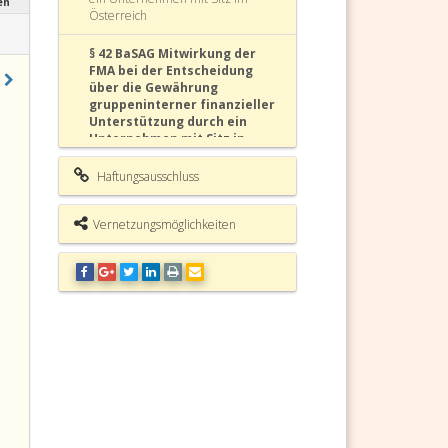
en
Österreich
§ 42 BaSAG Mitwirkung der
FMA bei der Entscheidung
über die Gewährung
gruppeninterner finanzieller
Unterstützung durch ein
Unternehmen mit Sitz in
einem anderen Mitgliedstaat
Haftungsausschluss
§ 43 BaSAG Offenlegungspflichten
Vernetzungsmöglichkeiten
§ 44 BaSAG
Frühinterventionsmaßnahmen
§ 45 BaSAG Abberufung von
Mitgliedern der Geschäftsleitung,
des Aufsichtsrates und des höheren
Managements
§ 46 BaSAG Vorläufiger Verwalter
§ 47 BaSAG Koordinierung der
Frühinterventionsbefugnisse und
Bestellung eines vorläufigen