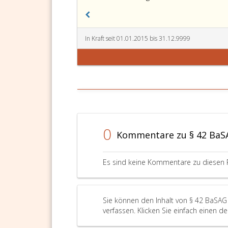
Mitgl
die
Gew
finan
In Kraft seit 01.01.2015 bis 31.12.9999
Unte
an
ein
Unt
der
Gru
mit
Sitz
0
Kommentare zu § 42 BaS
in
Öste
das
Es sind keine Kommentare zu diesen 
von
der
FMA
beauf
Sie können den Inhalt von § 42 BaSAG
wird,
verfassen. Klicken Sie einfach einen d
oder