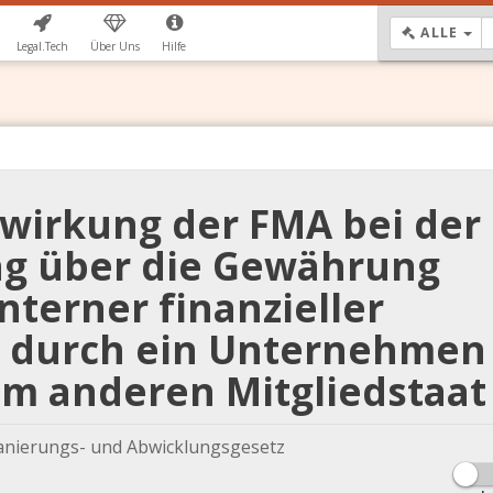
DR
ALLE
Legal.Tech
Über Uns
Hilfe
twirkung der FMA bei der
ng über die Gewährung
terner finanzieller
 durch ein Unternehmen
nem anderen Mitgliedstaat
anierungs- und Abwicklungsgesetz