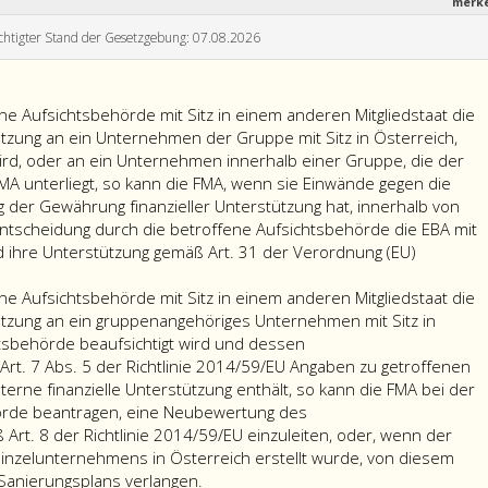
merk
chtigter Stand der Gesetzgebung: 07.08.2026
ne Aufsichtsbehörde mit Sitz in einem anderen Mitgliedstaat die
tzung an ein Unternehmen der Gruppe mit Sitz in Österreich,
ird, oder an ein Unternehmen innerhalb einer Gruppe, die der
MA unterliegt, so kann die FMA, wenn sie Einwände gegen die
der Gewährung finanzieller Unterstützung hat, innerhalb von
Entscheidung durch die betroffene Aufsichtsbehörde die EBA mit
 ihre Unterstützung gemäß Art. 31 der Verordnung (EU)
rsagt
ne Aufsichtsbehörde mit Sitz in einem anderen Mitgliedstaat die
hränkt
ützung an ein gruppenangehöriges Unternehmen mit Sitz in
htsbehörde beaufsichtigt wird und dessen
ichtsbehörde
t. 7 Abs. 5 der Richtlinie 2014/59/EU Angaben zu getroffenen
rne finanzielle Unterstützung enthält, so kann die FMA bei der
örde beantragen, eine Neubewertung des
rt. 8 der Richtlinie 2014/59/EU einzuleiten, oder, wenn der
em
inzelunternehmens in Österreich erstellt wurde, von diesem
ren
Untersagt
 Sanierungsplans verlangen.