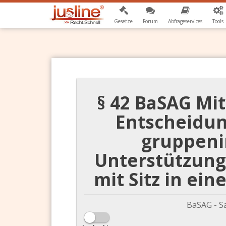
Gesetze
Forum
Abfrageservices
Tools
§ 42 BaSAG Mi
Entscheidu
gruppenin
Unterstützung
mit Sitz in ei
BaSAG - S