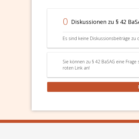
EBA
mit
der
0
Diskussionen zu § 42 Ba
Ange
befa
und
Es sind keine Diskussionsbeiträge zu 
ihre
Unte
gem
Sie können zu § 42 BaSAG eine Frage s
Artik
roten Link an!
31,
der
Vero
Nr. 
bean