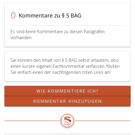
neuen
anderer
geführt
Lehrberuf
Rechtsvorschriften
wird,
0
Kommentare zu § 5 BAG
erfaßten
des
ist
einzelnen
Bundes
nur
Lehrberufe
oder
dann
Es sind keine Kommentare zu diesen Paragrafen
vorgesehen
der
zulässig,
vorhanden.
werden
Länder
wenn
kann.
eingerichtet
für
Wenn
sind,
die
Sie können den Inhalt von § 5 BAG selbst erläutern, also
das
können
Erfüllung
einen kurzen eigenen Fachkommentar verfassen. Klicken
Zeugnis
jedoch
der
Sie einfach einen der nachfolgenden roten Links an!
über
nur
Berufsschulpfli
die
dann
und
erfolgreiche
zu
für
WIE KOMMENTIERE ICH?
Ablegung
Lehrberufen,
die
der
die
Erreichung
KOMMENTAR HINZUFÜGEN
Lehrabschlußprüfung
auf
des
in
Grund
Ausbildungsziel
einem
dieses
beispielsweise
solchen
Bundesgesetzes
im
neuen
eingerichtet
Rahmen