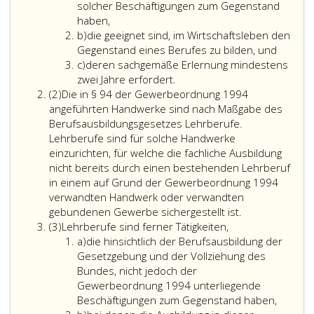
solcher Beschäftigungen zum Gegenstand
haben,
Litera
b)
die geeignet sind, im Wirtschaftsleben den
b
Gegenstand eines Berufes zu bilden, und
Litera
c)
deren sachgemäße Erlernung mindestens
c
zwei Jahre erfordert.
Absatz
(2)
Die in § 94 der Gewerbeordnung 1994
2
angeführten Handwerke sind nach Maßgabe des
Berufsausbildungsgesetzes Lehrberufe.
Lehrberufe sind für solche Handwerke
einzurichten, für welche die fachliche Ausbildung
nicht bereits durch einen bestehenden Lehrberuf
in einem auf Grund der Gewerbeordnung 1994
verwandten Handwerk oder verwandten
Die
gebundenen Gewerbe sichergestellt ist.
Absatz
in
(3)
Lehrberufe sind ferner Tätigkeiten,
3
Litera
Paragraph
a)
die hinsichtlich der Berufsausbildung der
a
94,
Gesetzgebung und der Vollziehung des
der
Bundes, nicht jedoch der
Gewerbeordnu
Gewerbeordnung 1994 unterliegende
angeführten
Beschäftigungen zum Gegenstand haben,