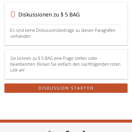
zusammengefaßt
die
so
verwandten
0
Diskussionen zu § 5 BAG
ist
Gewerben
gleichzeitig
entsprechen,
zu
sind
Es sind keine Diskussionsbeiträge zu diesen Paragrafen
überprüfen,
jedenfalls
vorhanden.
ob
verwandt
einer
zu
oder
stellen.
Sie können zu § 5 BAG eine Frage stellen oder
mehrere
beantworten. Klicken Sie einfach den nachfolgenden roten
von
Link an!
diesen
einzelnen
Lehrberufen
DISKUSSION STARTEN
noch
den
Voraussetzungen
des
Absatz
eins,
entsprechen.