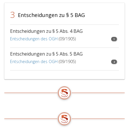
von
Lehrberufen
einem
festgelegt
3
solchen
ist.
Entscheidungen zu § 5 BAG
neuen
Hinsichtlich
Lehrberuf
der
erfaßten
Zusatzprüfung
Entscheidungen zu § 5 Abs. 4 BAG
einzelnen
gilt
Entscheidungen des OGH
(09/1905)
1
Lehrberufe
Paragraph
nicht
27,
Entscheidungen zu § 5 Abs. 5 BAG
im
Lehrberufe,
Rahmen
die
Entscheidungen des OGH
(09/1905)
2
einer
Gewerben
Doppellehre
entsprechen,
ausgebildet
die
werden.
zu
Werden
einem
einzelne
verbundenen
Lehrberufe
Gewerbe
zu
zusammengefaßt
einem
sind,
neuen
sowie
Lehrberuf
Lehrberufe,