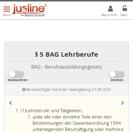
Menü
DROPDOWN: GEWÄHLTER WERT IST ALLE
ALLE
öffnen/schließen
Registrieren
Login
Menü
§ 5 BAG Lehrberufe
BAG - Berufsausbildungsgesetz
beobachten
merken
Berücksichtigter Stand der Gesetzgebung: 07.08.2026
Absatz
(1)
Lehrberufe sind Tätigkeiten,
eins
Litera
a)
die alle oder einzelne Teile einer den
a
Bestimmungen der Gewerbeordnung 1994
unterliegenden Beschäftigung oder mehrere