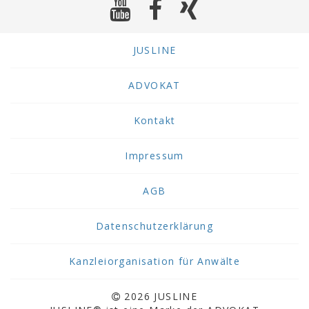
Gegebenenfalls
ist
die
Lehrberufsliste
JUSLINE
entsprechend
zu
ADVOKAT
ändern.
Kontakt
Impressum
AGB
Datenschutzerklärung
Kanzleiorganisation für Anwälte
2026 JUSLINE