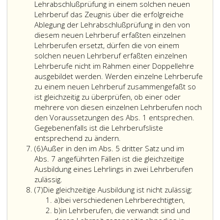
anderer
Lehrabschlußprüfung in einem solchen neuen
Rechtsvorschriften
Lehrberuf das Zeugnis über die erfolgreiche
des
Ablegung der Lehrabschlußprüfung in den von
Bundes
diesem neuen Lehrberuf erfaßten einzelnen
oder
Lehrberufen ersetzt, dürfen die von einem
der
solchen neuen Lehrberuf erfaßten einzelnen
Länder
Lehrberufe nicht im Rahmen einer Doppellehre
eingerichtet
ausgebildet werden. Werden einzelne Lehrberufe
sind,
zu einem neuen Lehrberuf zusammengefaßt so
können
ist gleichzeitig zu überprüfen, ob einer oder
in
mehrere von diesen einzelnen Lehrberufen noch
der
den Voraussetzungen des Abs. 1 entsprechen.
Lehrberufsliste
Gegebenenfalls ist die Lehrberufsliste
Verwandte
zueinander
entsprechend zu ändern.
Absatz
Lehrberufe
verwandt
(6)
Außer in den im Abs. 5 dritter Satz und im
6
im
gestellt
Abs. 7 angeführten Fällen ist die gleichzeitige
Sinne
werden,
Ausbildung eines Lehrlings in zwei Lehrberufen
Außer
des
wenn
zulässig.
Absatz
in
Absatz
gleiche
(7)
Die gleichzeitige Ausbildung ist nicht zulässig:
7
Litera
den
4,
oder
a)
bei verschiedenen Lehrberechtigten,
a
Litera
im
können
ähnliche
b)
in Lehrberufen, die verwandt sind und