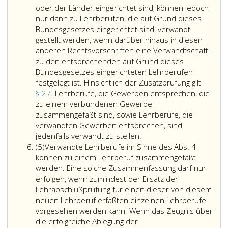
bestehenden
Parag
oder der Länder eingerichtet sind, können jedoch
Lehrberuf
8,
nur dann zu Lehrberufen, die auf Grund dieses
in
Absatz
Bundesgesetzes eingerichtet sind, verwandt
einem
4,
gestellt werden, wenn darüber hinaus in diesen
auf
einger
anderen Rechtsvorschriften eine Verwandtschaft
Grund
werde
zu den entsprechenden auf Grund dieses
der
müss
Bundesgesetzes eingerichteten Lehrberufen
Gewerbeordnu
aus
festgelegt ist. Hinsichtlich der Zusatzprüfung gilt
verwandten
einem
§ 27
. Lehrberufe, die Gewerben entsprechen, die
Handwerk
Grund
zu einem verbundenen Gewerbe
oder
und
zusammengefaßt sind, sowie Lehrberufe, die
verwandten
zumin
verwandten Gewerben entsprechen, sind
Lehrberufe,
gebundenen
einem
jedenfalls verwandt zu stellen.
Absatz
die
Gewerbe
Haupt
(5)
Verwandte Lehrberufe im Sinne des Abs. 4
5
auf
sichergestellt
sowie
können zu einem Lehrberuf zusammengefaßt
Grund
ist.
zumin
werden. Eine solche Zusammenfassung darf nur
dieses
einem
erfolgen, wenn zumindest der Ersatz der
Bundesgesetzes
Spezia
Lehrabschlußprüfung für einen dieser von diesem
oder
beste
neuen Lehrberuf erfaßten einzelnen Lehrberufe
auf
vorgesehen werden kann. Wenn das Zeugnis über
Grund
die erfolgreiche Ablegung der