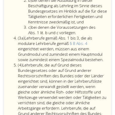
Litera
Handwerke
b)
bei denen die Ausbildung in dieser
b
sind
Beschäftigung als Lehrling im Sinne dieses
nach
Bundesgesetzes im Hinblick auf die für diese
Maßgabe
Tätigkeiten erforderlichen Fertigkeiten und
des
Kenntnisse zweckmäßig ist, und
Litera
Berufsausbild
c)
bei denen die Voraussetzungen des
c
bei
Lehrberufe.
Abs. 1 lit. b und c vorliegen.
Absatz
denen
Lehrberufe
(3a)
Lehrberufe gemäß Abs. 1 bis 3, die als
3
die
sind
modulare Lehrberufe gemäß
§ 8 Abs. 4
a
Voraussetzungen
für
eingerichtet werden, müssen aus einem
des
solche
Grundmodul und zumindest einem Hauptmodul
Absatz
Handwerke
Lehrb
sowie zumindest einem Spezialmodul bestehen.
Absatz
eins,
einzurichten,
gemäß
(4)
Lehrberufe, die auf Grund dieses
4
Litera
für
Absatz
Bundesgesetzes oder auf Grund anderer
b
welche
eins
Rechtsvorschriften des Bundes oder der Länder
und
die
bis
eingerichtet sind, können in der Lehrberufsliste
c
fachliche
3,
zueinander verwandt gestellt werden, wenn
vorliegen.
Ausbildung
die
gleiche oder ähnliche Roh- oder Hilfsstoffe und
nicht
als
Werkzeuge verwendet werden oder Tätigkeiten zu
bereits
modul
verrichten sind, die gleiche oder ähnliche
durch
Lehrb
Arbeitsgänge erfordern. Lehrberufe, die auf
einen
gemäß
Grund anderer Rechtsvorschriften des Bundes