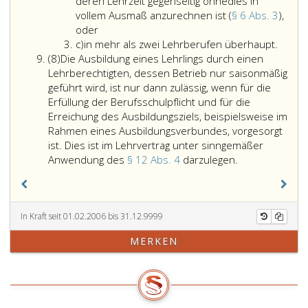
b
Absatz
zu
Roh-
deren Lehrzeit gegenseitig ohnedies in
5,
einem
oder
vollem Ausmaß anzurechnen ist (
§ 6 Abs. 3
),
dritter
in
Lehrberuf
Hilfsstoffe
oder
Litera
Satz
Lehrberufen,
zusammengefaßt
und
c)
in mehr als zwei Lehrberufen überhaupt.
Absatz
c
und
die
werden.
Werkzeuge
(8)
Die Ausbildung eines Lehrlings durch einen
8
im
verwandt
Eine
verwendet
Lehrberechtigten, dessen Betrieb nur saisonmäßig
Absatz
sind
solche
werden
geführt wird, ist nur dann zulässig, wenn für die
7,
und
Zusammenfassung
oder
Erfüllung der Berufsschulpflicht und für die
angeführten
deren
darf
Tätigkeiten
Erreichung des Ausbildungsziels, beispielsweise im
Fällen
Lehrzeit
nur
zu
Rahmen eines Ausbildungsverbundes, vorgesorgt
ist
gegenseitig
erfolgen,
verrichten
ist. Dies ist im Lehrvertrag unter sinngemäßer
die
ohnedies
wenn
sind,
Die
Anwendung des
§ 12 Abs. 4
darzulegen.
gleichzeitige
in
zumindest
die
Ausbildung
Ausbildung
vollem
der
gleiche
eines
eines
Ausmaß
Ersatz
oder
Lehrlings
Lehrlings
anzurechnen
der
ähnliche
durch
In Kraft seit 01.02.2006 bis 31.12.9999
in
ist
Lehrabschlußprüfung
Arbeitsgänge
einen
MERKEN
zwei
(Paragraph
für
erfordern.
Lehrberechtigt
Lehrberufen
6,
einen
Lehrberufe,
dessen
zulässig.
Absatz
dieser
die
Betrieb
3,),
von
auf
nur
oder
diesem
Grund
saisonmäßig