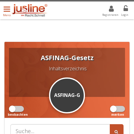
Menü
DROPDOWN: GEWÄHLTER WERT IST ALLE
ALLE
öffnen/schließen
Registrieren
Login
Menü
ASFINAG-Gesetz
Inhaltsverzeichnis
ASFINAG-G
beobachten
merken