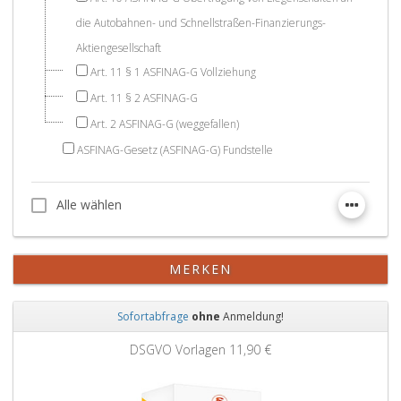
die Autobahnen- und Schnellstraßen-Finanzierungs-
Aktiengesellschaft
Art. 11 § 1 ASFINAG-G Vollziehung
Art. 11 § 2 ASFINAG-G
Art. 2 ASFINAG-G (weggefallen)
ASFINAG-Gesetz (ASFINAG-G) Fundstelle
Alle wählen
Alle wählen
MERKEN
Sofortabfrage
ohne
Anmeldung!
Zurück
Weit
DSGVO Vorlagen
11,90 €