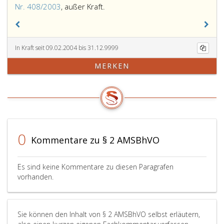
Mit
Nr. 408/2003
, außer Kraft.
In-
Kraft-
Treten
In Kraft seit 09.02.2004 bis 31.12.9999
dieser
Verordnung
MERKEN
tritt
die
Verordnung
des
Bundesministers
für
0
Wirtschaft
Kommentare zu § 2 AMSBhVO
und
Arbeit
Es sind keine Kommentare zu diesen Paragrafen
über
vorhanden.
die
Übertragung
von
Sie können den Inhalt von § 2 AMSBhVO selbst erläutern,
Aufgaben