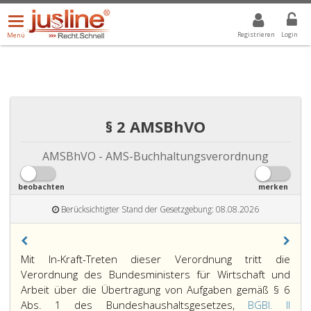
Menü
DROPDOWN: GEWÄHLTER WERT IST ALLE
ALLE
öffnen/schließen
Registrieren
Login
Menü
§ 2 AMSBhVO
AMSBhVO - AMS-Buchhaltungsverordnung
beobachten
merken
Berücksichtigter Stand der Gesetzgebung: 08.08.2026
Paragraph
Mit In-Kraft-Treten dieser Verordnung tritt die
2,
Verordnung des Bundesministers für Wirtschaft und
Arbeit über die Übertragung von Aufgaben gemäß § 6
Abs. 1 des Bundeshaushaltsgesetzes,
BGBl. II