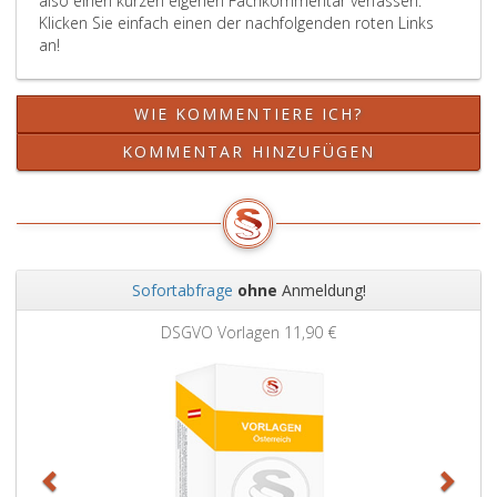
also einen kurzen eigenen Fachkommentar verfassen.
gemäß
Klicken Sie einfach einen der nachfolgenden roten Links
Paragraph
an!
6,
Absatz
eins,
WIE KOMMENTIERE ICH?
des
Bundeshaushaltsgesetzes,
KOMMENTAR HINZUFÜGEN
Bundesgesetzblatt
Teil
2,
Nr. 408
aus
Sofortabfrage
ohne
Anmeldung!
2003,,
Zurück
Weit
außer
DSGVO Vorlagen
11,90 €
Kraft.