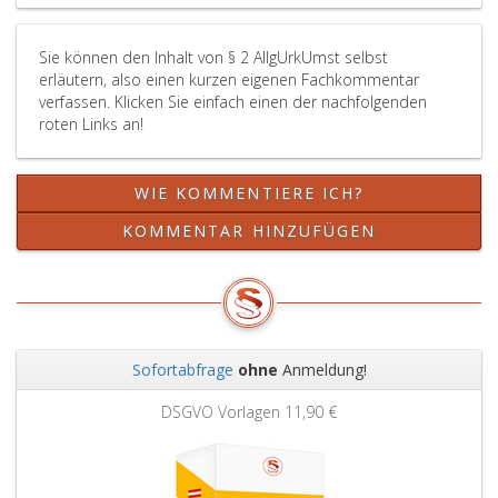
als
der
Vorlage
Originalurkunde
Sie können den Inhalt von § 2 AllgUrkUmst selbst
zum
nach
erläutern, also einen kurzen eigenen Fachkommentar
Scannen
Paragraph
verfassen. Klicken Sie einfach einen der nachfolgenden
verwendet
91,
roten Links an!
werden.
GBG.
Ausgenommen
sind
WIE KOMMENTIERE ICH?
Urkunden,
die
KOMMENTAR HINZUFÜGEN
nicht
mehr
als
ein
Blatt
im
Sofortabfrage
ohne
Anmeldung!
Format
Zurück
Weit
A
DSGVO Vorlagen
11,90 €
4
umfassen
und