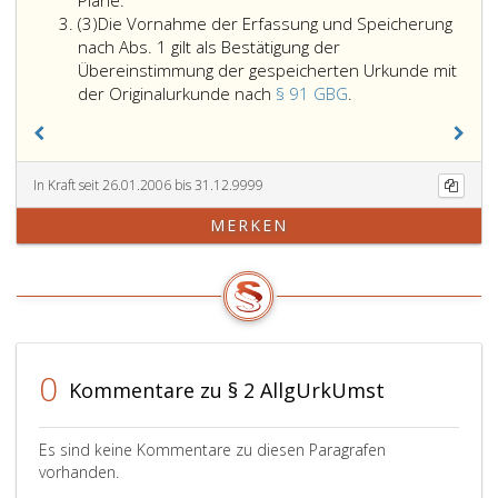
Pläne.
Absatz
eine
(3)
Die Vornahme der Erfassung und Speicherung
3
Urkunde
nach Abs. 1 gilt als Bestätigung der
nach
Übereinstimmung der gespeicherten Urkunde mit
Absatz
Die
der Originalurkunde nach
§ 91 GBG
.
eins,
Vornahme
durch
der
Scannen
Erfassung
zu
und
In Kraft seit 26.01.2006 bis 31.12.9999
erfassen
Speicherung
MERKEN
ist,
nach
hat
Absatz
der
eins,
Antragsteller
gilt
mit
als
der
Bestätigung
Originalurkunde
der
0
Kommentare zu § 2 AllgUrkUmst
eine
Übereinstimmung
Abschrift
der
vorzulegen;
gespeicherten
Es sind keine Kommentare zu diesen Paragrafen
diese
Urkunde
vorhanden.
kann
mit