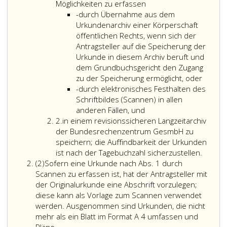
eins
Möglichkeiten zu erfassen
Strichaufzählung
-
durch Übernahme aus dem
Urkundenarchiv einer Körperschaft
öffentlichen Rechts, wenn sich der
Antragsteller auf die Speicherung der
Urkunde in diesem Archiv beruft und
dem Grundbuchsgericht den Zugang
zu der Speicherung ermöglicht, oder
Strichaufzählung
-
durch elektronisches Festhalten des
Schriftbildes (Scannen) in allen
anderen Fällen, und
Ziffer
2.
in einem revisionssicheren Langzeitarchiv
2
der Bundesrechenzentrum GesmbH zu
speichern; die Auffindbarkeit der Urkunden
ist nach der Tagebuchzahl sicherzustellen.
Absatz
(2)
Sofern eine Urkunde nach Abs. 1 durch
2
Scannen zu erfassen ist, hat der Antragsteller mit
der Originalurkunde eine Abschrift vorzulegen;
diese kann als Vorlage zum Scannen verwendet
werden. Ausgenommen sind Urkunden, die nicht
mehr als ein Blatt im Format A 4 umfassen und
Sofern