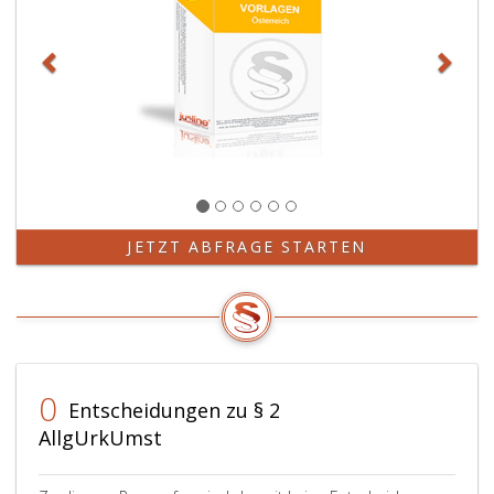
Pläne.
JETZT ABFRAGE STARTEN
0
Entscheidungen zu § 2
AllgUrkUmst