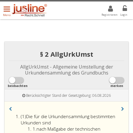
Menü
DROPDOWN: GEWÄHLTER WERT IST ALLE
ALLE
öffnen/schließen
Registrieren
Login
Menü
§ 2 AllgUrkUmst
AllgUrkUmst - Allgemeine Umstellung der
Urkundensammlung des Grundbuchs
beobachten
merken
Berücksichtigter Stand der Gesetzgebung: 06.08.2026
Absatz
(1)
Die für die Urkundensammlung bestimmten
eins
Urkunden sind
Ziffer
1.
nach Maßgabe der technischen