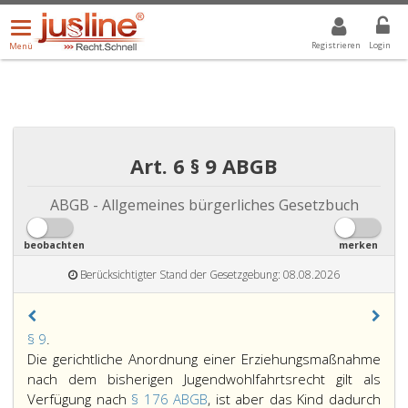
Menü
DROPDOWN: GEWÄHLTER WERT IST ALLE
ALLE
öffnen/schließen
Registrieren
Login
Menü
Art. 6 § 9 ABGB
ABGB - Allgemeines bürgerliches Gesetzbuch
beobachten
merken
Berücksichtigter Stand der Gesetzgebung: 08.08.2026
Paragraph
§ 9
.
9,
Die gerichtliche Anordnung einer Erziehungsmaßnahme
nach dem bisherigen Jugendwohlfahrtsrecht gilt als
Verfügung nach
§ 176 ABGB
, ist aber das Kind dadurch