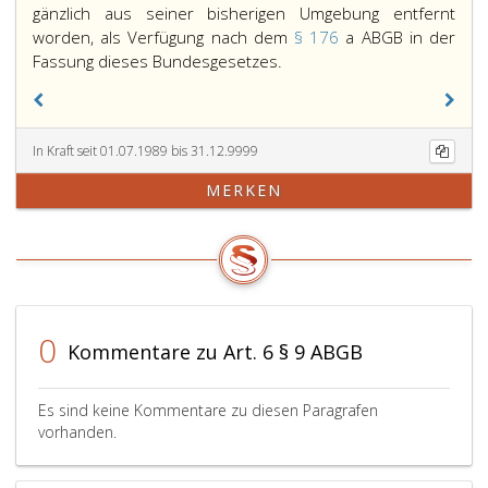
gänzlich aus seiner bisherigen Umgebung entfernt
worden, als Verfügung nach dem
§ 176
a ABGB in der
Die
Fassung dieses Bundesgesetzes.
gerichtliche
Anordnung
einer
In Kraft seit 01.07.1989 bis 31.12.9999
Erziehungsmaßnahme
nach
MERKEN
dem
bisherigen
Jugendwohlfahrtsrecht
gilt
als
Verfügung
0
nach
Kommentare zu Art. 6 § 9 ABGB
Paragraph
176,
Es sind keine Kommentare zu diesen Paragrafen
ABGB,
vorhanden.
ist
aber