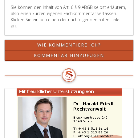
das
Sie können den Inhalt von Art. 6 § 9 ABGB selbst erläutern,
Kind
also einen kurzen eigenen Fachkommentar verfassen.
dadurch
Klicken Sie einfach einen der nachfolgenden roten Links
gänzlich
an!
aus
seiner
bisherigen
WIE KOMMENTIERE ICH?
Umgebung
entfernt
KOMMENTAR HINZUFÜGEN
worden,
als
Verfügung
nach
dem
Paragraph
176,
a
ABGB
in
der
Fassung