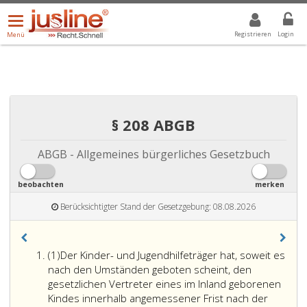
Menü
DROPDOWN: GEWÄHLTER WERT IST ALLE
ALLE
öffnen/schließen
Registrieren
Login
Menü
§ 208 ABGB
ABGB - Allgemeines bürgerliches Gesetzbuch
beobachten
merken
Berücksichtigter Stand der Gesetzgebung: 08.08.2026
Absatz
(1)
Der Kinder- und Jugendhilfeträger hat, soweit es
eins
nach den Umständen geboten scheint, den
gesetzlichen Vertreter eines im Inland geborenen
Kindes innerhalb angemessener Frist nach der