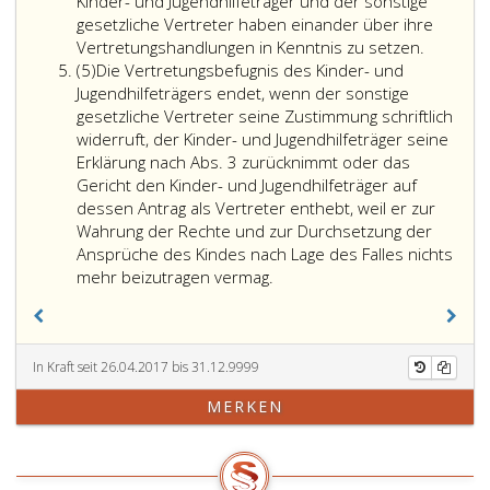
Kinder- und Jugendhilfeträger und der sonstige
gesetzliche Vertreter haben einander über ihre
Durch
Vertretungshandlungen in Kenntnis zu setzen.
Absatz
die
(5)
Die Vertretungsbefugnis des Kinder- und
5
Vertretu
Jugendhilfeträgers endet, wenn der sonstige
des
gesetzliche Vertreter seine Zustimmung schriftlich
Kinder-
widerruft, der Kinder- und Jugendhilfeträger seine
und
Erklärung nach Abs. 3 zurücknimmt oder das
Jugendhi
Gericht den Kinder- und Jugendhilfeträger auf
wird
dessen Antrag als Vertreter enthebt, weil er zur
die
Wahrung der Rechte und zur Durchsetzung der
Vertretu
Ansprüche des Kindes nach Lage des Falles nichts
Die
des
mehr beizutragen vermag.
Vertretungsbefugnis
sonstige
des
gesetzli
Kinder-
Vertrete
und
nicht
In Kraft seit 26.04.2017 bis 31.12.9999
Jugendhilfeträgers
eingesch
MERKEN
endet,
jedoch
wenn
gilt
der
Paragra
sonstige
169,