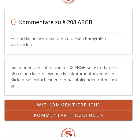
gesetzliche
sinngem
Vertreter
Der
seine
Kinder-
0
Kommentare zu § 208 ABGB
Zustimmung
und
schriftlich
Jugendhi
widerruft,
und
Es sind keine Kommentare zu diesen Paragrafen
der
der
vorhanden.
Kinder-
sonstige
und
gesetzli
Jugendhilfeträger
Vertrete
Sie können den Inhalt von § 208 ABGB selbst erläutern,
seine
haben
also einen kurzen eigenen Fachkommentar verfassen.
Erklärung
einande
Klicken Sie einfach einen der nachfolgenden roten Links
nach
über
an!
Absatz
ihre
3,
Vertret
zurücknimmt
in
WIE KOMMENTIERE ICH?
oder
Kenntnis
das
zu
KOMMENTAR HINZUFÜGEN
Gericht
setzen.
den
Kinder-