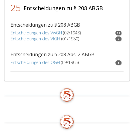
nach
25
Lage
Entscheidungen zu § 208 ABGB
des
Falles
Entscheidungen zu § 208 ABGB
nichts
mehr
Entscheidungen des VwGH
(02/1948)
19
beizutragen
Entscheidungen des VfGH
(01/1980)
5
vermag.
Entscheidungen zu § 208 Abs. 2 ABGB
Entscheidungen des OGH
(09/1905)
1