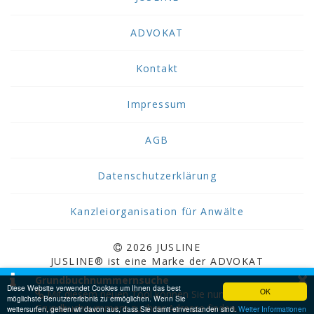
ADVOKAT
Kontakt
Impressum
AGB
Datenschutzerklärung
Kanzleiorganisation für Anwälte
2026 JUSLINE
JUSLINE® ist eine Marke der ADVOKAT
×
Unternehmensberatung Greiter & Greiter GmbH.
Grundbuchnummernsuche
Diese Website verwendet Cookies um Ihnen das best
OK
Mit diesem neuen Tool können Sie nun
möglichste Benutzererlebnis zu ermöglichen. Wenn Sie
Grundbuchnummern zu Ihrer Adresse finden.
weitersurfen, gehen wir davon aus, dass Sie damit einverstanden sind.
Weiter Informationen