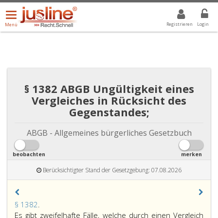
Menü
DROPDOWN: GEWÄHLTER WERT IST ALLE
ALLE
öffnen/schließen
Registrieren
Login
Menü
§ 1382 ABGB Ungültigkeit eines
Vergleiches in Rücksicht des
Gegenstandes;
ABGB - Allgemeines bürgerliches Gesetzbuch
beobachten
merken
Berücksichtigter Stand der Gesetzgebung: 07.08.2026
Paragraph
§ 1382
.
1382,
Es gibt zweifelhafte Fälle, welche durch einen Vergleich