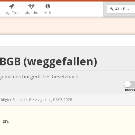
DR
ALLE
Legal.Tech
Über Uns
Hilfe
ABGB (weggefallen)
lgemeines bürgerliches Gesetzbuch
merk
chtigter Stand der Gesetzgebung: 06.08.2026
llen.