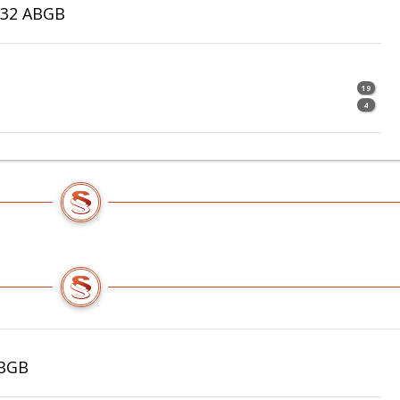
232 ABGB
19
4
ABGB