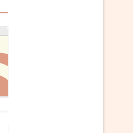
§ 1242 ABGB (weggefallen)