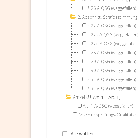
§ 26 A-QSG (weggefallen)
2. Abschnitt.-Strafbestimmu
§ 27 A-QSG (weggefallen)
§ 27a A-QSG (weggefallen
§ 27b A-QSG (weggefallen
§ 28 A-QSG (weggefallen)
§ 29 A-QSG (weggefallen)
§ 30 A-QSG (weggefallen)
§ 31 A-QSG (weggefallen)
§ 32 A-QSG (weggefallen)
Artikel
(§§ Art. 1 – Art. 1)
Art. 1 A-QSG (weggefallen)
Abschlussprüfungs-Qualitätssi
Alle wählen
Alle wählen