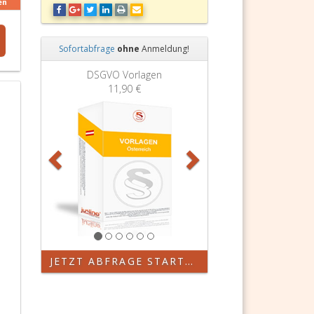
en
Sofortabfrage
ohne
Anmeldung!
Zurück
Weiter
DSGVO Vorlagen
Grundbuchauszug
11,90 €
11,90 €
JETZT ABFRAGE STARTEN