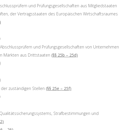
bschlussprüfern und Prüfungsgesellschaften aus Mitgliedstaaten
ten, der Vertragsstaaten des Europäischen Wirtschaftsraumes
)
)
on Abschlussprüfern und Prüfungsgesellschaften von Unternehmen
n Märkten aus Drittstaaten
(§§ 25b – 25d)
)
)
der zuständigen Stellen
(§§ 25e – 25f)
)
 Qualitätssicherungssystems, Strafbestimmungen und
32)
26 – 26)