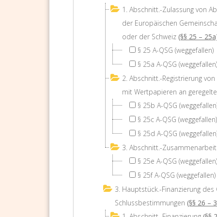
1. Abschnitt.-Zulassung von A
der Europäischen Gemeinschaf
oder der Schweiz
(§§ 25 – 25a
§ 25 A-QSG (weggefallen)
§ 25a A-QSG (weggefallen
2. Abschnitt.-Registrierung v
mit Wertpapieren an geregelte
§ 25b A-QSG (weggefallen
§ 25c A-QSG (weggefallen)
§ 25d A-QSG (weggefallen
3. Abschnitt.-Zusammenarbeit 
§ 25e A-QSG (weggefallen
§ 25f A-QSG (weggefallen)
3. Hauptstück.-Finanzierung des
Schlussbestimmungen
(§§ 26 – 
1. Abschnitt.-Finanzierung
(§§ 