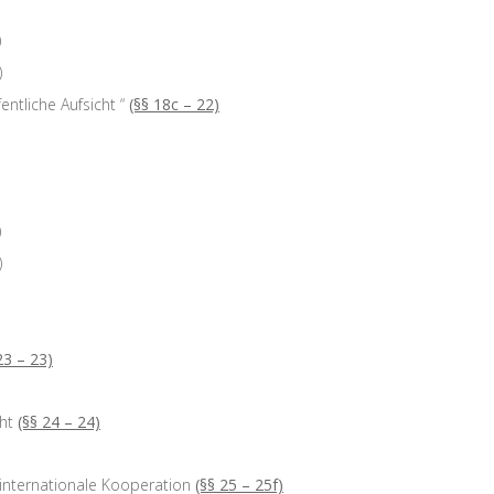
)
)
ntliche Aufsicht “
(§§ 18c – 22)
)
)
23 – 23)
ht
(§§ 24 – 24)
internationale Kooperation
(§§ 25 – 25f)