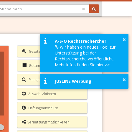
OPDOWN: GEWÄHLTER WERT IST ALLE
×
A-S-O Rechtsrecherche?
Wir haben ein neues Tool zur
Gesetzesverzeichnis
Unterstützung bei der
Rechtsrecherche veröffentlicht.
Mehr Infos finden Sie hier >>
Gesamte Rechtsvorschrift
×
Paragrafen Volltextsuche
JUSLINE Werbung
Auswahl Aktionen
Haftungsausschluss
Vernetzungsmöglichkeiten