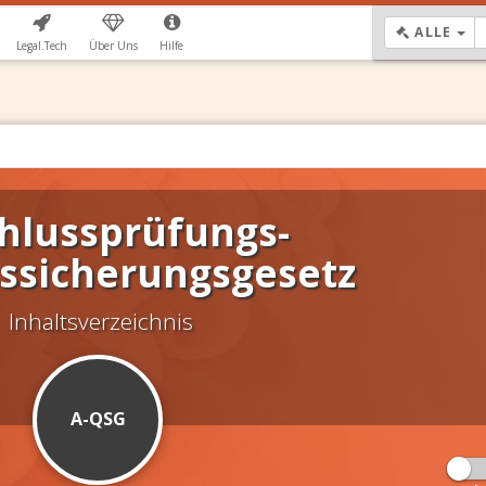
DR
ALLE
Legal.Tech
Über Uns
Hilfe
hlussprüfungs-
tssicherungsgesetz
Inhaltsverzeichnis
A-QSG