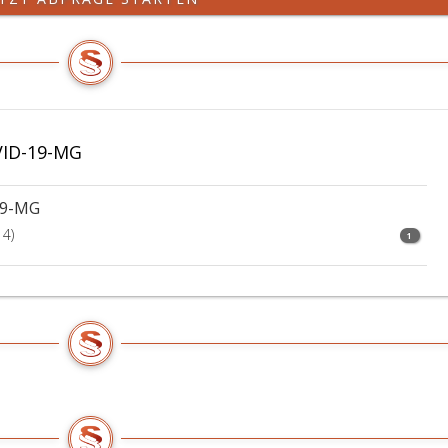
VID-19-MG
19-MG
14)
1