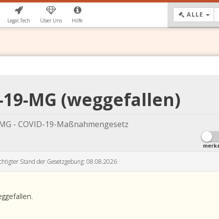
DR
ALLE
Legal.Tech
Über Uns
Hilfe
-19-MG (weggefallen)
MG - COVID-19-Maßnahmengesetz
merk
chtigter Stand der Gesetzgebung: 08.08.2026
ggefallen.