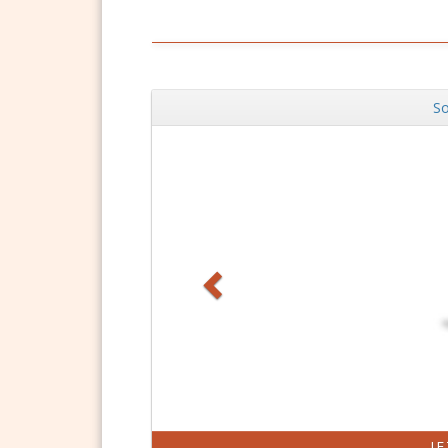
So
Zurück
J