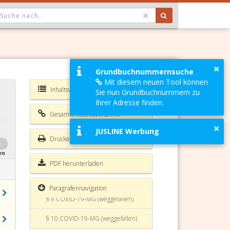
OPDOWN: GEWÄHLTER WERT IST ALLE
§ 4 COVID-19-MG (weggefallen)
×
Grundbuchnummernsuche
Mit diesem neuen Tool können
§ 4a COVID-19-MG (weggefallen)
Inhaltsverzeichnis COVID-19-MG
Sie nun Grundbuchnummern zu
§ 5 COVID-19-MG (weggefallen)
Ihrer Adresse finden.
Gesamte Rechtsvorschrift
§ 6 COVID-19-MG (weggefallen)
×
JUSLINE Werbung
Drucken
§ 7 COVID-19-MG (weggefallen)
en
§ 7a COVID-19-MG (weggefallen)
PDF herunterladen
§ 8 COVID-19-MG (weggefallen)
Paragrafennavigation
§ 9 COVID-19-MG (weggefallen)
§ 10 COVID-19-MG (weggefallen)