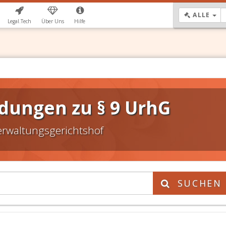
DR
ALLE
Legal.Tech
Über Uns
Hilfe
dungen zu § 9 UrhG
erwaltungsgerichtshof
SUCHEN