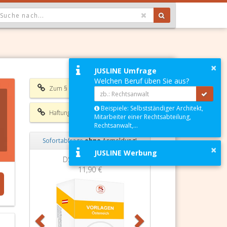
OPDOWN: GEWÄHLTER WERT IST ALLE
×
JUSLINE Umfrage
Welchen Beruf üben Sie aus?
Zum § 9 UrhG
Beispiele: Selbstständiger Architekt,
Haftungsausschluss
Mitarbeiter einer Rechtsabteilung,
Rechtsanwalt,...
Sofortabfrage
ohne
Anmeldung!
×
JUSLINE Werbung
Zurück
Weiter
DSGVO Vorlagen
11,90 €