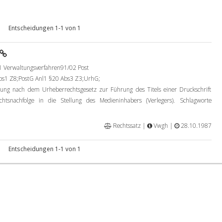
Entscheidungen 1-1 von 1
 Verwaltungsverfahren91/02 Post
s1 Z8;PostG Anl1 §20 Abs3 Z3;UrhG;
ung nach dem Urheberrechtsgesetz zur Führung des Titels einer Druckschrift
htsnachfolge in die Stellung des Medieninhabers (Verlegers). Schlagworte
Rechtssatz |
Vwgh |
28.10.1987
Entscheidungen 1-1 von 1