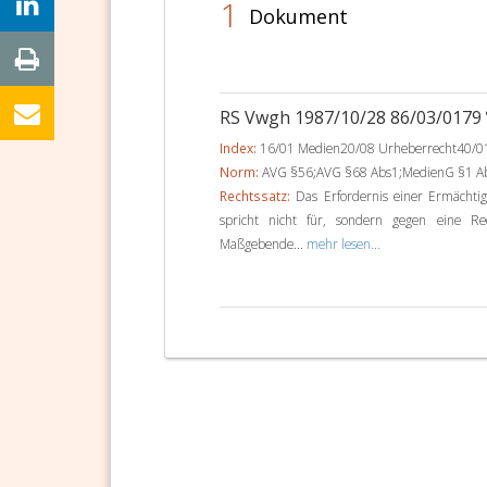
1
Dokument
RS Vwgh 1987/10/28 86/03/0179
Index:
16/01 Medien20/08 Urheberrecht40/01
Norm:
AVG §56;AVG §68 Abs1;MedienG §1 Ab
Rechtssatz:
Das Erfordernis einer Ermächtig
spricht nicht für, sondern gegen eine Rec
Maßgebende...
mehr lesen...